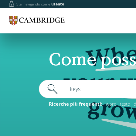
Stai navigando come
utente
Come poss
Ricerche più frequenti:
word
testo