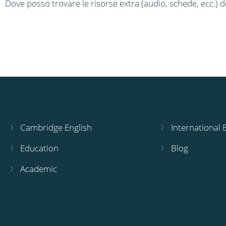
Dove posso trovare le risorse extra (audio, schede, ecc.) d
Cambridge English
International
Education
Blog
Academic