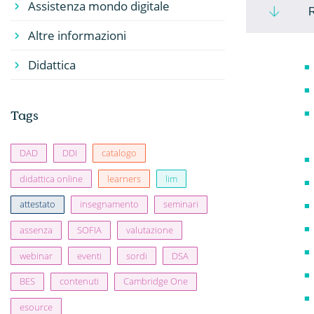
Assistenza mondo digitale
R
Altre informazioni
Didattica
Tags
DAD
DDI
catalogo
didattica online
learners
lim
attestato
insegnamento
seminari
assenza
SOFIA
valutazione
webinar
eventi
sordi
DSA
BES
contenuti
Cambridge One
esource