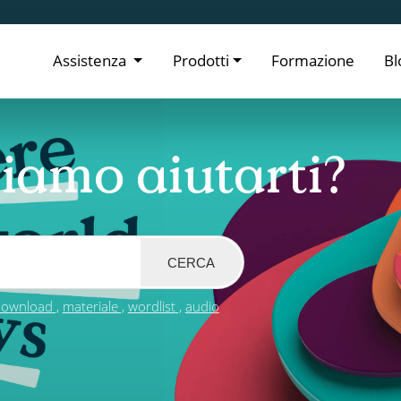
Assistenza
Prodotti
Formazione
Bl
iamo aiutarti?
CERCA
download
materiale
wordlist
audio