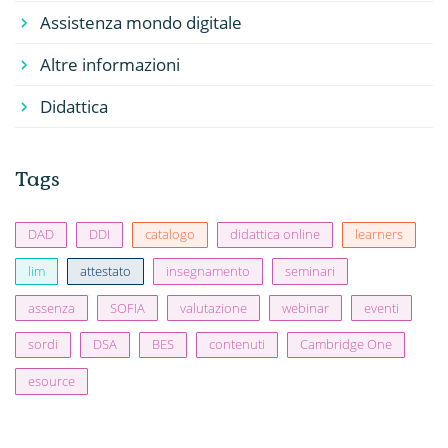
Assistenza mondo digitale
Altre informazioni
Didattica
Tags
DAD
DDI
catalogo
didattica online
learners
lim
attestato
insegnamento
seminari
assenza
SOFIA
valutazione
webinar
eventi
sordi
DSA
BES
contenuti
Cambridge One
esource