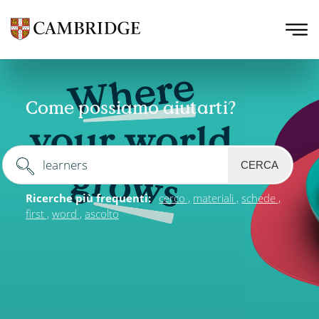
Come possiamo aiutarti?
CERCA
Ricerche più frequenti:
cerco
materiali
schede
first
word
ascolto