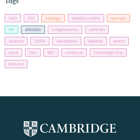
Tags
DAD
DDI
catalogo
didattica online
learners
lim
attestato
insegnamento
seminari
assenza
SOFIA
valutazione
webinar
eventi
sordi
DSA
BES
contenuti
Cambridge One
esource