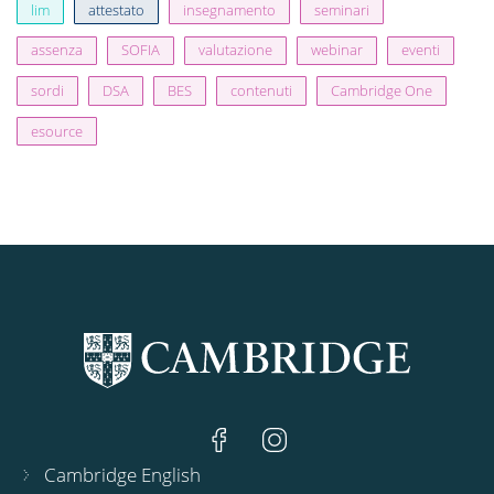
lim
attestato
insegnamento
seminari
assenza
SOFIA
valutazione
webinar
eventi
sordi
DSA
BES
contenuti
Cambridge One
esource
Cambridge English