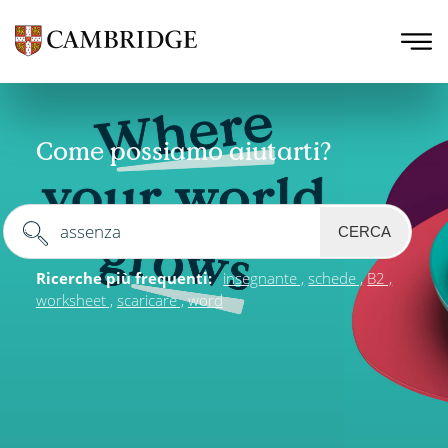
Come possiamo aiutarti?
CERCA
Ricerche più frequenti:
insegnante
schede
B2
worksheet
scaricare
word