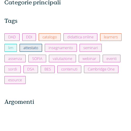
Categorie principali
Tags
DAD
DDI
catalogo
didattica online
learners
lim
attestato
insegnamento
seminari
assenza
SOFIA
valutazione
webinar
eventi
sordi
DSA
BES
contenuti
Cambridge One
esource
Argomenti