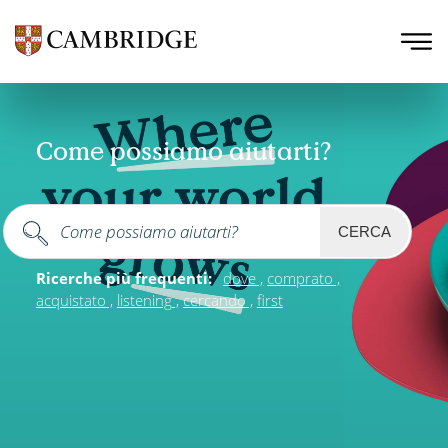
Come possiamo aiutarti?
CERCA
Ricerche più frequenti:
dove
comprato
acquistato
listening
cercando
first