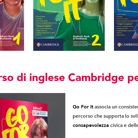
orso di inglese Cambridge pe
Go For It
associa un consiste
percorso che supporta lo svi
consapevolezza
civica e dell