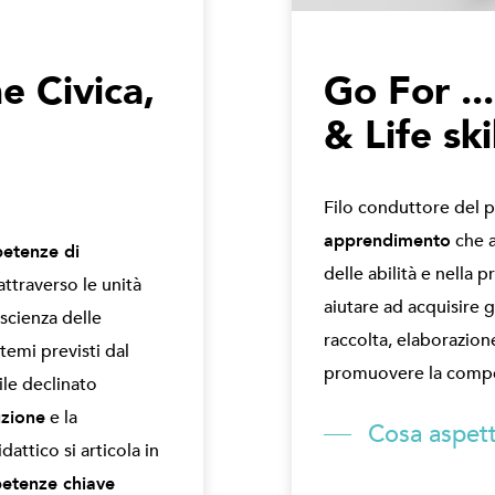
e Civica,
Go For ..
& Life ski
Filo conduttore del 
apprendimento
che a
etenze di
delle abilità e nella 
attraverso le unità
aiutare ad acquisire
scienza delle
raccolta, elaborazion
 temi previsti dal
promuovere la compet
ile declinato
uzione
e la
Cosa aspett
dattico si articola in
etenze chiave