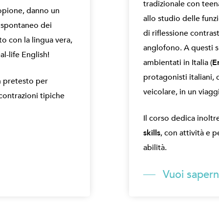
tradizionale con teena
copione, danno un
allo studio delle fun
o spontaneo dei
di riflessione contras
o con la lingua vera,
anglofono. A questi s
al-life English!
ambientati in Italia (
En
protagonisti italiani,
n pretesto per
veicolare, in un viagg
e contrazioni tipiche
Il corso dedica inoltr
skills
, con attività e 
abilità.
Vuoi saperne