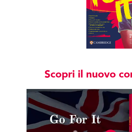
Scopri il nuovo c
Play
Video