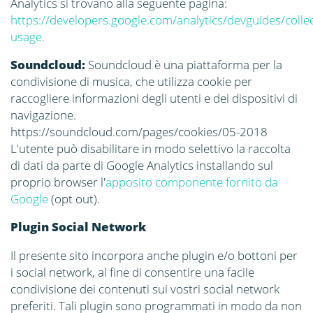
Analytics si trovano alla seguente pagina:
https://developers.google.com/analytics/devguides/collec
usage.
Soundcloud:
Soundcloud è una piattaforma per la
condivisione di musica, che utilizza cookie per
raccogliere informazioni degli utenti e dei dispositivi di
navigazione.
https://soundcloud.com/pages/cookies/05-2018
L'utente può disabilitare in modo selettivo la raccolta
di dati da parte di Google Analytics installando sul
proprio browser l'
apposito componente fornito da
Google
(opt out).
Plugin Social Network
Il presente sito incorpora anche plugin e/o bottoni per
i social network, al fine di consentire una facile
condivisione dei contenuti sui vostri social network
preferiti. Tali plugin sono programmati in modo da non