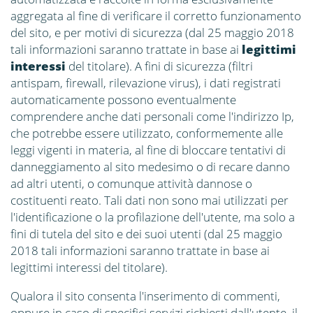
aggregata al fine di verificare il corretto funzionamento
del sito, e per motivi di sicurezza (dal 25 maggio 2018
tali informazioni saranno trattate in base ai
legittimi
interessi
del titolare). A fini di sicurezza (filtri
antispam, firewall, rilevazione virus), i dati registrati
automaticamente possono eventualmente
comprendere anche dati personali come l'indirizzo Ip,
che potrebbe essere utilizzato, conformemente alle
leggi vigenti in materia, al fine di bloccare tentativi di
danneggiamento al sito medesimo o di recare danno
ad altri utenti, o comunque attività dannose o
costituenti reato. Tali dati non sono mai utilizzati per
l'identificazione o la profilazione dell'utente, ma solo a
fini di tutela del sito e dei suoi utenti (dal 25 maggio
2018 tali informazioni saranno trattate in base ai
legittimi interessi del titolare).
Qualora il sito consenta l'inserimento di commenti,
oppure in caso di specifici servizi richiesti dall'utente, il