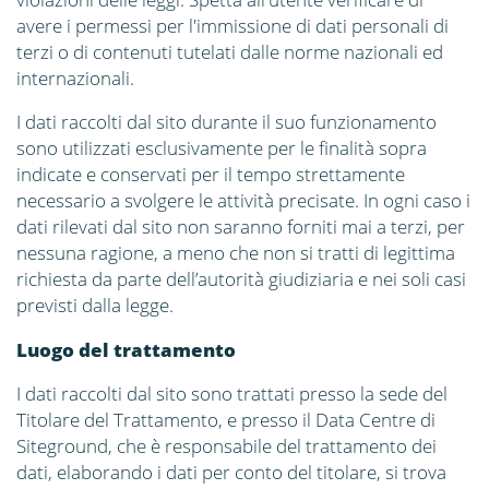
avere i permessi per l'immissione di dati personali di
terzi o di contenuti tutelati dalle norme nazionali ed
internazionali.
I dati raccolti dal sito durante il suo funzionamento
sono utilizzati esclusivamente per le finalità sopra
indicate e conservati per il tempo strettamente
necessario a svolgere le attività precisate. In ogni caso i
dati rilevati dal sito non saranno forniti mai a terzi, per
nessuna ragione, a meno che non si tratti di legittima
richiesta da parte dell’autorità giudiziaria e nei soli casi
previsti dalla legge.
Luogo del trattamento
I dati raccolti dal sito sono trattati presso la sede del
Titolare del Trattamento, e presso il Data Centre di
Siteground, che è responsabile del trattamento dei
dati, elaborando i dati per conto del titolare, si trova