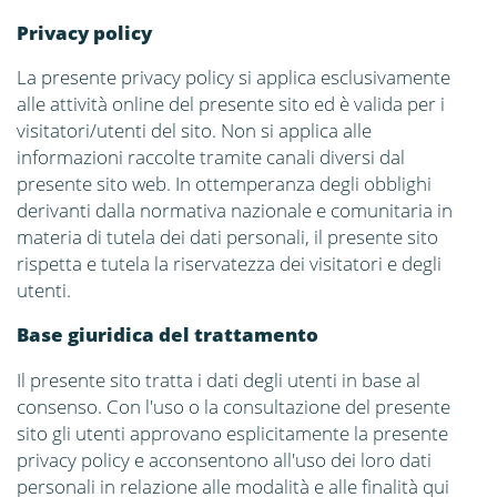
Privacy policy
La presente privacy policy si applica esclusivamente
alle attività online del presente sito ed è valida per i
visitatori/utenti del sito. Non si applica alle
informazioni raccolte tramite canali diversi dal
presente sito web. In ottemperanza degli obblighi
derivanti dalla normativa nazionale e comunitaria in
materia di tutela dei dati personali, il presente sito
rispetta e tutela la riservatezza dei visitatori e degli
utenti.
Base giuridica del trattamento
Il presente sito tratta i dati degli utenti in base al
consenso. Con l'uso o la consultazione del presente
sito gli utenti approvano esplicitamente la presente
privacy policy e acconsentono all'uso dei loro dati
personali in relazione alle modalità e alle finalità qui