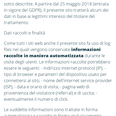
sotto descritte. A partire dal 25 maggio 2018 (entrata
in vigore del GDPR), il presente sito tratterà alcuni dei
dati in base ai legittimi interessi del titolare del
trattamento.
Dati raccolti e finalità
Come tutti i siti web anche il presente sito fa uso di log
files nei quali vengono conservate
informazioni
raccolte in maniera automatizzata
durante le
visite degli utenti. Le informazioni raccolte potrebbero
essere le seguenti: - indirizzo internet protocol (IP); -
tipo di browser e parametri del dispositivo usato per
connettersi al sito; - nome dell'internet service provider
(ISP); - data e orario di visita; - pagina web di
provenienza del visitatore (referral) e di uscita; -
eventualmente il numero di click.
Le suddette informazioni sono trattate in forma
automatizzata e raccolte in forma esclusivamente