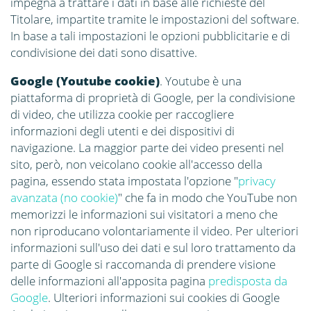
impegna a trattare i dati in base alle richieste del
Titolare, impartite tramite le impostazioni del software.
In base a tali impostazioni le opzioni pubblicitarie e di
condivisione dei dati sono disattive.
Google (Youtube cookie)
. Youtube è una
piattaforma di proprietà di Google, per la condivisione
di video, che utilizza cookie per raccogliere
informazioni degli utenti e dei dispositivi di
navigazione. La maggior parte dei video presenti nel
sito, però, non veicolano cookie all'accesso della
pagina, essendo stata impostata l'opzione "
privacy
avanzata (no cookie)
" che fa in modo che YouTube non
memorizzi le informazioni sui visitatori a meno che
non riproducano volontariamente il video. Per ulteriori
informazioni sull'uso dei dati e sul loro trattamento da
parte di Google si raccomanda di prendere visione
delle informazioni all'apposita pagina
predisposta da
Google
. Ulteriori informazioni sui cookies di Google