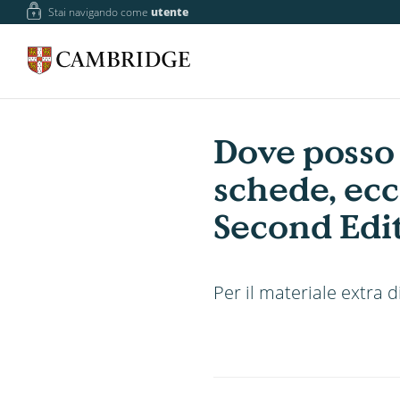
Stai navigando come
utente
Dove posso 
schede, ecc
Second Edi
Per il materiale extra 