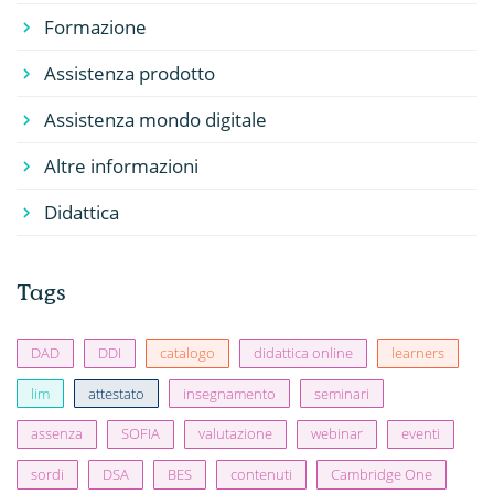
Formazione
Assistenza prodotto
Assistenza mondo digitale
Altre informazioni
Didattica
Tags
DAD
DDI
catalogo
didattica online
learners
lim
attestato
insegnamento
seminari
assenza
SOFIA
valutazione
webinar
eventi
sordi
DSA
BES
contenuti
Cambridge One