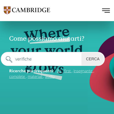
Come possiamo aiutarti?
CERCA
Ricerche più frequenti:
B2
first
insegnante
complete
materiali
audio