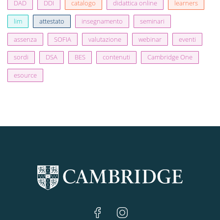
DAD
DDI
catalogo
didattica online
learners
lim
attestato
insegnamento
seminari
assenza
SOFIA
valutazione
webinar
eventi
sordi
DSA
BES
contenuti
Cambridge One
esource