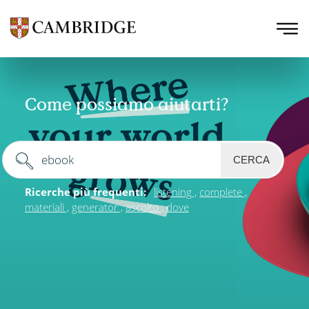
Come possiamo aiutarti?
CERCA
Ricerche più frequenti:
listening
complete
materiali
generator
ascolto
dove