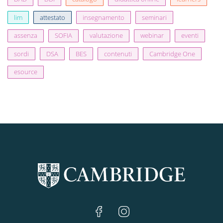
lim
attestato
insegnamento
seminari
assenza
SOFIA
valutazione
webinar
eventi
sordi
DSA
BES
contenuti
Cambridge One
esource