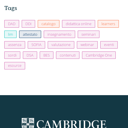
Tags
DAD
DDI
catalogo
didattica online
learners
lim
attestato
insegnamento
seminari
assenza
SOFIA
valutazione
webinar
eventi
sordi
DSA
BES
contenuti
Cambridge One
esource