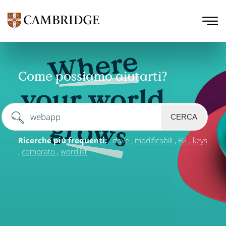
Come possiamo aiutarti?
CERCA
Ricerche più frequenti:
dove
modificabili
B2
keys
comprato
wordlist