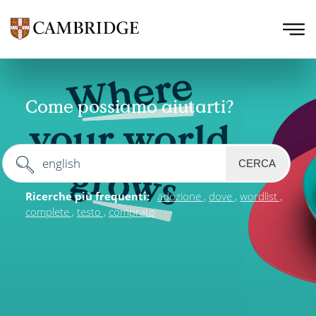
Come possiamo aiutarti?
CERCA
Ricerche più frequenti:
adozione
dove
wordlist
complete
testo
comprato