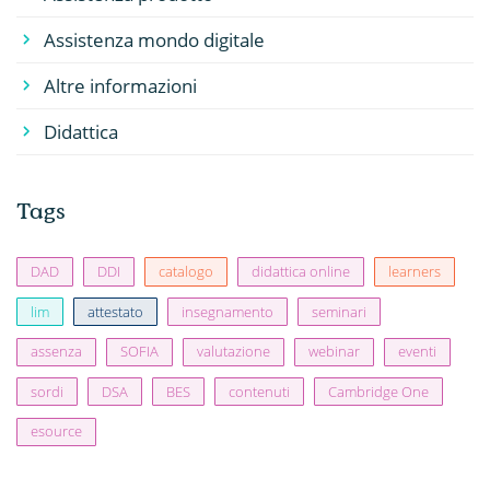
Assistenza mondo digitale
Altre informazioni
Didattica
Tags
DAD
DDI
catalogo
didattica online
learners
lim
attestato
insegnamento
seminari
assenza
SOFIA
valutazione
webinar
eventi
sordi
DSA
BES
contenuti
Cambridge One
esource