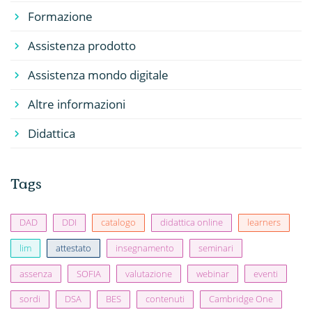
Formazione
Assistenza prodotto
Assistenza mondo digitale
Altre informazioni
Didattica
Tags
DAD
DDI
catalogo
didattica online
learners
lim
attestato
insegnamento
seminari
assenza
SOFIA
valutazione
webinar
eventi
sordi
DSA
BES
contenuti
Cambridge One