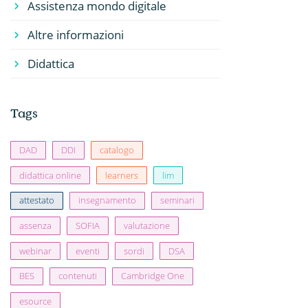
Assistenza mondo digitale
Altre informazioni
Didattica
Tags
DAD
DDI
catalogo
didattica online
learners
lim
attestato
insegnamento
seminari
assenza
SOFIA
valutazione
webinar
eventi
sordi
DSA
BES
contenuti
Cambridge One
esource