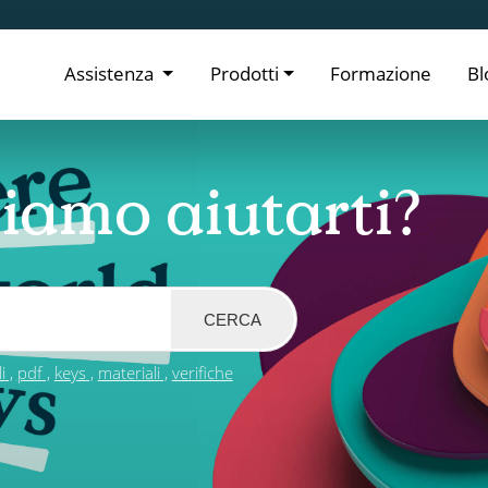
Assistenza
Prodotti
Formazione
Bl
iamo aiutarti?
CERCA
i
pdf
keys
materiali
verifiche