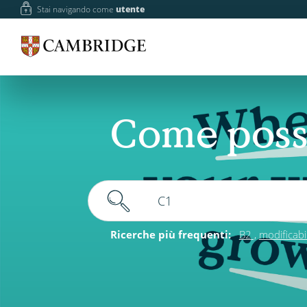
Stai navigando come
utente
Come poss
Ricerche più frequenti:
B2
modificabil