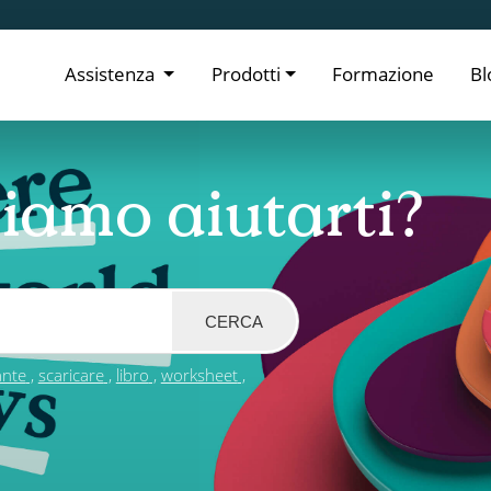
Assistenza
Prodotti
Formazione
Bl
iamo aiutarti?
CERCA
ante
scaricare
libro
worksheet