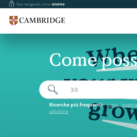
Stai navigando come
utente
Come poss
Ricerche più frequenti:
corso
insegn
adozione