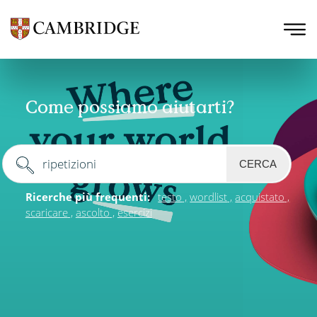
Come possiamo aiutarti?
CERCA
Ricerche più frequenti:
testo
wordlist
acquistato
scaricare
ascolto
esercizi