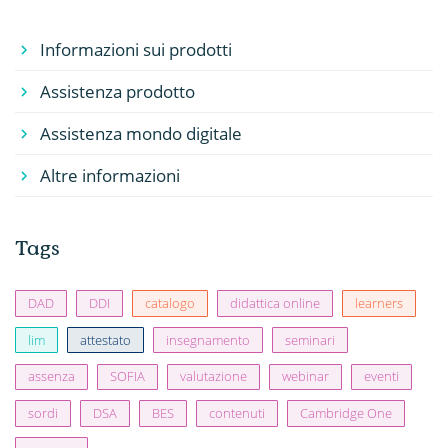
Informazioni sui prodotti
Assistenza prodotto
Assistenza mondo digitale
Altre informazioni
Tags
DAD
DDI
catalogo
didattica online
learners
lim
attestato
insegnamento
seminari
assenza
SOFIA
valutazione
webinar
eventi
sordi
DSA
BES
contenuti
Cambridge One