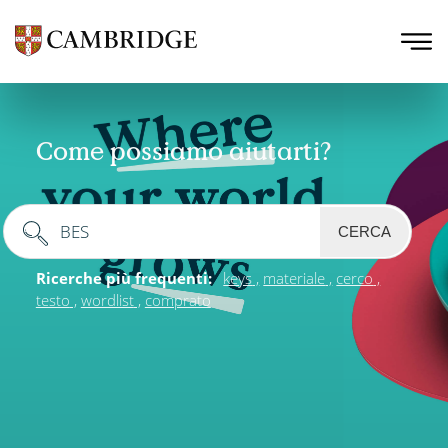
Come possiamo aiutarti?
CERCA
Ricerche più frequenti:
keys
materiale
cerco
testo
wordlist
comprato