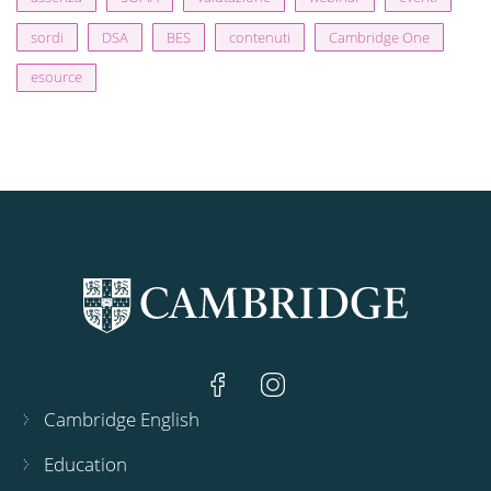
sordi
DSA
BES
contenuti
Cambridge One
esource
Cambridge English
Education