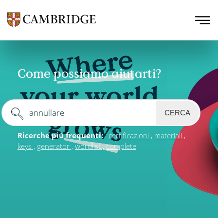
Come possiamo aiutarti?
CERCA
Ricerche più frequenti:
certificazioni
materiali
keys
generator
wordlist
complete