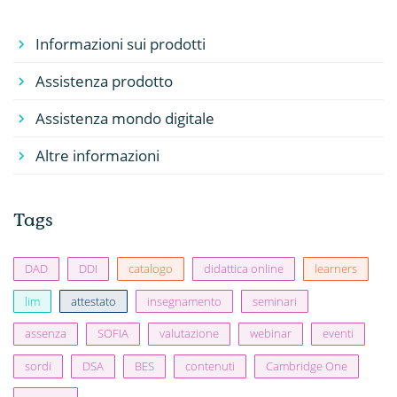
Informazioni sui prodotti
Assistenza prodotto
Assistenza mondo digitale
Altre informazioni
Tags
DAD
DDI
catalogo
didattica online
learners
lim
attestato
insegnamento
seminari
assenza
SOFIA
valutazione
webinar
eventi
sordi
DSA
BES
contenuti
Cambridge One