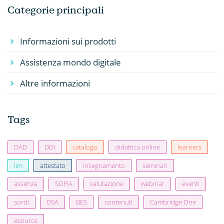
Categorie principali
Informazioni sui prodotti
Assistenza mondo digitale
Altre informazioni
Tags
DAD
DDI
catalogo
didattica online
learners
lim
attestato
insegnamento
seminari
assenza
SOFIA
valutazione
webinar
eventi
sordi
DSA
BES
contenuti
Cambridge One
esource