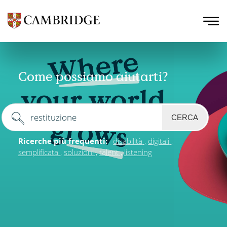
Come possiamo aiutarti?
CERCA
Ricerche più frequenti:
disabilità
digitali
semplificata
soluzioni
talent
listening