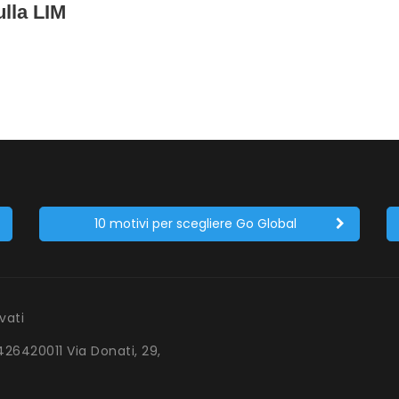
lla LIM
10 motivi per scegliere Go Global
rvati
1426420011 Via Donati, 29,