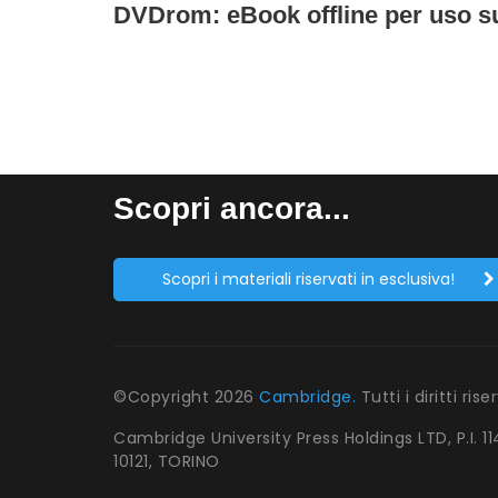
DVDrom: eBook offline per uso su
Scopri ancora...
Scopri i materiali riservati in esclusiva!
©Copyright
2026
Cambridge.
Tutti i diritti rise
Cambridge University Press Holdings LTD, P.I. 1
10121, TORINO