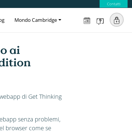
Contatti
og
Mondo Cambridge
o ai
dition
 webapp di Get Thinking
webapp senza problemi,
del browser come se