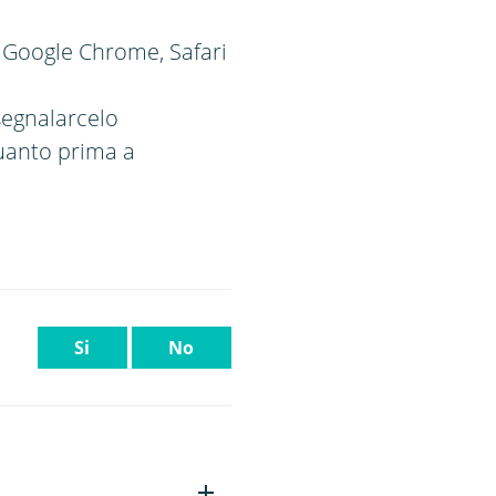
 Google Chrome, Safari
segnalarcelo
uanto prima a
Si
No