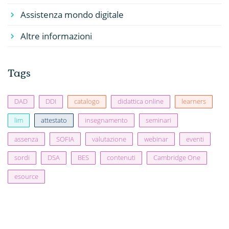
Assistenza mondo digitale
Altre informazioni
Tags
DAD
DDI
catalogo
didattica online
learners
lim
attestato
insegnamento
seminari
assenza
SOFIA
valutazione
webinar
eventi
sordi
DSA
BES
contenuti
Cambridge One
esource