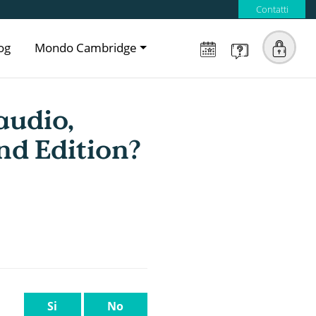
Contatti
og
Mondo Cambridge
audio,
nd Edition?
Si
No