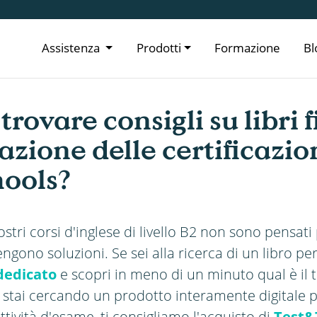
Assistenza
Prodotti
Formazione
Bl
rovare consigli su libri f
azione delle certificazion
hools?
stri corsi d'inglese di livello B2 non sono pensati
ngono soluzioni. Se sei alla ricerca di un libro pe
 dedicato
e scopri in meno di un minuto qual è il t
 stai cercando un prodotto interamente digitale pe
ttività d'esame, ti consigliamo l'acquisto di
Test&