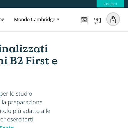
Contatti
og
Mondo Cambridge
inalizzati
i B2 First e
 per lo studio
r la preparazione
itolo più adatto alle
r esercitarti
Train
.