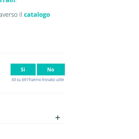
raverso il
catalogo
Si
No
43 su 69 l'hanno trovato utile