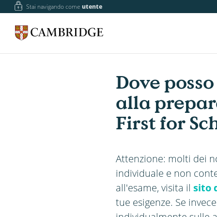
Stai navigando come
utente
Dove posso t
alla prepar
First for Sc
Attenzione: molti dei no
individuale e non conte
all'esame, visita il
sito
tue esigenze. Se invece
individualmente sulle a