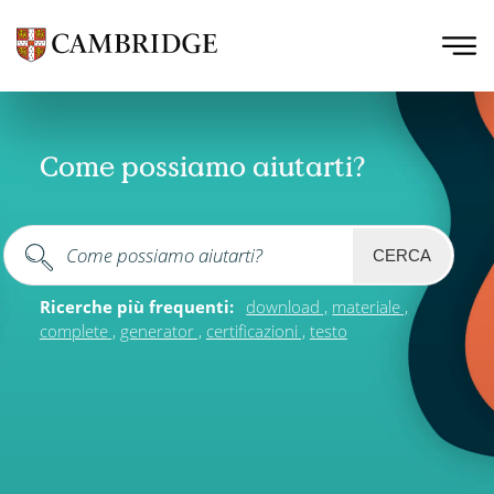
Come possiamo aiutarti?
CERCA
Ricerche più frequenti:
download
materiale
complete
generator
certificazioni
testo