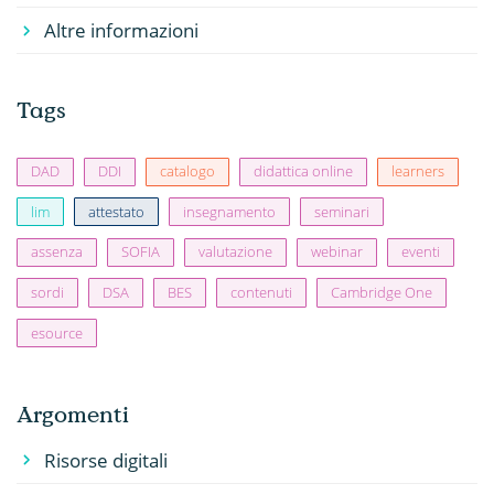
Altre informazioni
Tags
DAD
DDI
catalogo
didattica online
learners
lim
attestato
insegnamento
seminari
assenza
SOFIA
valutazione
webinar
eventi
sordi
DSA
BES
contenuti
Cambridge One
esource
Argomenti
Risorse digitali