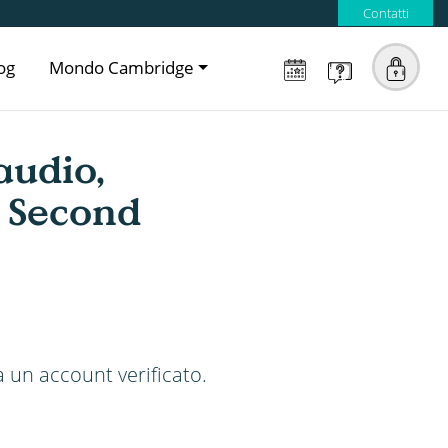
Contatti
og
Mondo Cambridge
audio,
t Second
da un account verificato.