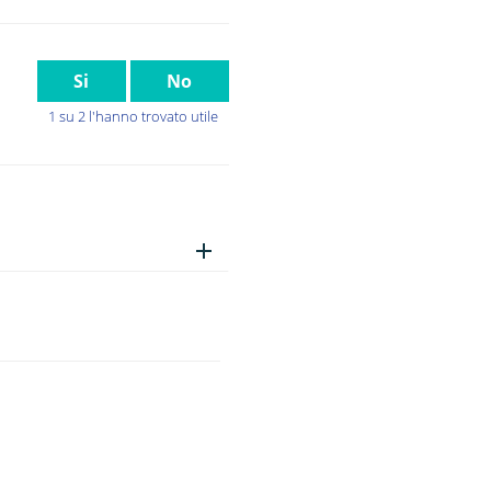
Si
No
1 su 2 l'hanno trovato utile