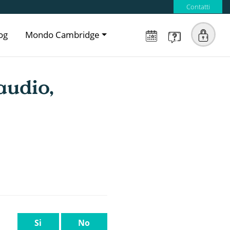
Contatti
og
Mondo Cambridge
audio,
Si
No