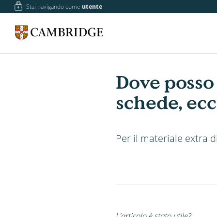
Stai navigando come
utente
Dove posso 
schede, ecc.
Per il materiale extra di
L'articolo è stato utile?