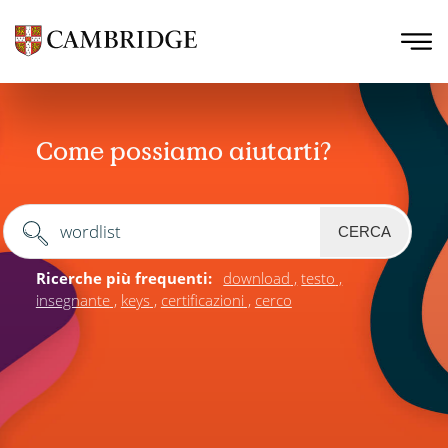
Come possiamo aiutarti?
CERCA
Ricerche più frequenti:
download
testo
insegnante
keys
certificazioni
cerco