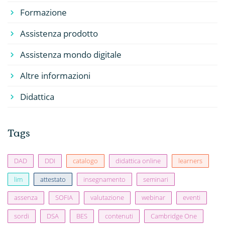
Formazione
Assistenza prodotto
Assistenza mondo digitale
Altre informazioni
Didattica
Tags
DAD
DDI
catalogo
didattica online
learners
lim
attestato
insegnamento
seminari
assenza
SOFIA
valutazione
webinar
eventi
sordi
DSA
BES
contenuti
Cambridge One