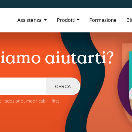
Assistenza
Prodotti
Formazione
Bl
iamo aiutarti?
CERCA
e
adozione
modificabili
first