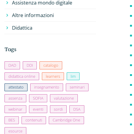
Assistenza mondo digitale
Altre informazioni
Didattica
Tags
DAD
DDI
catalogo
didattica online
learners
lim
attestato
insegnamento
seminari
assenza
SOFIA
valutazione
webinar
eventi
sordi
DSA
BES
contenuti
Cambridge One
esource