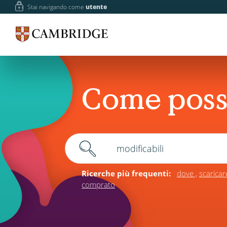
Stai navigando come
utente
Come poss
Ricerche più frequenti:
dove
scaricar
comprato