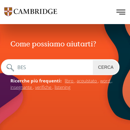
Come possiamo aiutarti?
CERCA
Ricerche più frequenti:
libro
acquistato
word
insegnante
verifiche
listening