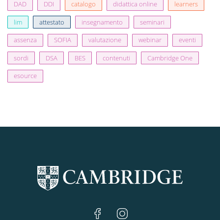
DAD
DDI
catalogo
didattica online
learners
lim
attestato
insegnamento
seminari
assenza
SOFIA
valutazione
webinar
eventi
sordi
DSA
BES
contenuti
Cambridge One
esource