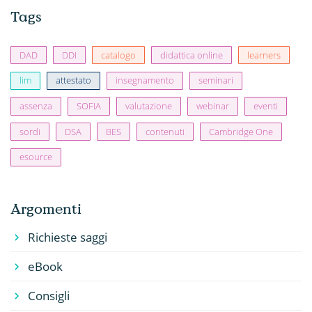
Tags
DAD
DDI
catalogo
didattica online
learners
lim
attestato
insegnamento
seminari
assenza
SOFIA
valutazione
webinar
eventi
sordi
DSA
BES
contenuti
Cambridge One
esource
Argomenti
Richieste saggi
eBook
Consigli