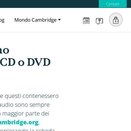
Contatti
og
Mondo Cambridge
ho
l CD o DVD
e questi contenessero
i audio sono sempre
a maggior parte dei
ambridge.org
,
i esplorando la scheda