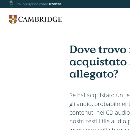
Stai navigando come
utente
Dove trovo i
acquistato 
allegato?
Se hai acquistato un 
gli audio, probabilmen
contenuti nei CD audio
nostri testi i file aud
inserendo nella barra di