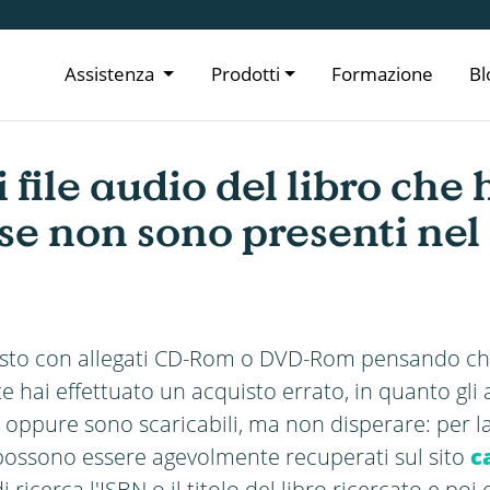
Assistenza
Prodotti
Formazione
Bl
 file audio del libro che 
se non sono presenti ne
testo con allegati CD-Rom o DVD-Rom pensando ch
te hai effettuato un acquisto errato, in quanto gl
 oppure sono scaricabili, ma non disperare: per l
io possono essere agevolmente recuperati sul sito
c
 ricerca l'ISBN o il titolo del libro ricercato e po