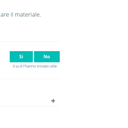
are il materiale.
Si
No
3 su 6 l'hanno trovato utile