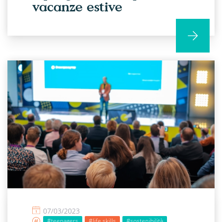
vacanze estive
07/03/2023
#teenagers
#life skills
#sostenibilità