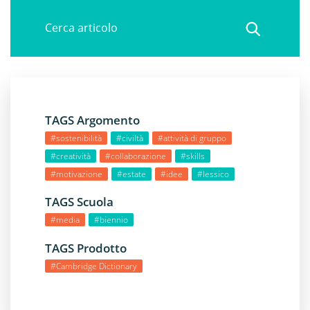
TAGS Argomento
#sostenibilità
#civiltà
#attività di gruppo
#creatività
#collaborazione
#skills
#motivazione
#estate
#idee
#lessico
TAGS Scuola
#media
#biennio
TAGS Prodotto
#Cambridge Dictionary