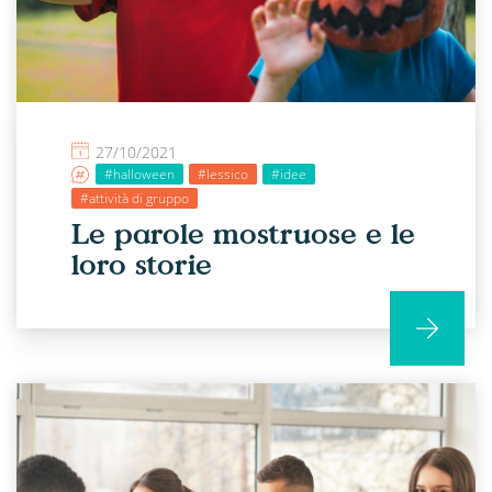
27/10/2021
#halloween
#lessico
#idee
#attività di gruppo
Le parole mostruose e le
loro storie