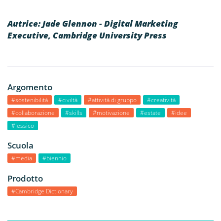
Autrice: Jade Glennon - Digital Marketing
Executive, Cambridge University Press
Argomento
#sostenibilità
#civiltà
#attività di gruppo
#creatività
#collaborazione
#skills
#motivazione
#estate
#idee
#lessico
Scuola
#media
#biennio
Prodotto
#Cambridge Dictionary