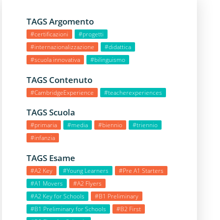
TAGS Argomento
#certificazioni
#progetti
#internazionalizzazione
#didattica
#scuola innovativa
#bilinguismo
TAGS Contenuto
#CambridgeExperience
#teacherexperiences
TAGS Scuola
#primaria
#media
#biennio
#triennio
#infanzia
TAGS Esame
#A2 Key
#Young Learners
#Pre A1 Starters
#A1 Movers
#A2 Flyers
#A2 Key for Schools
#B1 Preliminary
#B1 Preliminary for Schools
#B2 First