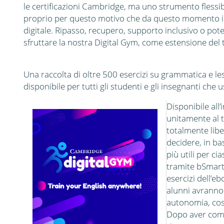
le certificazioni Cambridge, ma uno strumento flessibi
proprio per questo motivo che da questo momento in 
digitale. Ripasso, recupero, supporto inclusivo o pot
sfruttare la nostra Digital Gym, come estensione del t
Una raccolta di oltre 500 esercizi su grammatica e less
disponibile per tutti gli studenti e gli insegnanti ch
Disponibile all’
unitamente al 
totalmente lib
decidere, in bas
più utili per c
tramite bSmart
esercizi dell’eb
alunni avranno 
autonomia, cosa
Dopo aver compl