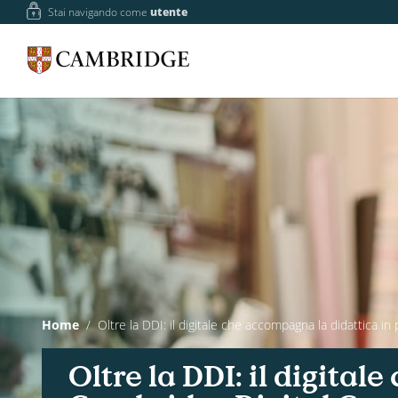
Stai navigando come
utente
Home
Oltre la DDI: il digitale che accompagna la didattica i
Oltre la DDI: il digita