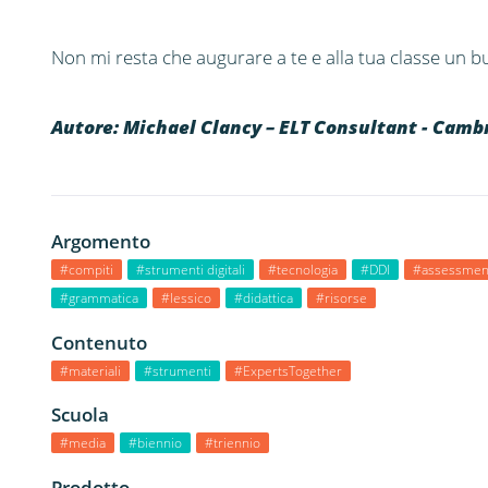
Non mi resta che augurare a te e alla tua classe un 
Autore: Michael Clancy – ELT Consultant - Cambr
Argomento
#compiti
#strumenti digitali
#tecnologia
#DDI
#assessmen
#grammatica
#lessico
#didattica
#risorse
Contenuto
#materiali
#strumenti
#ExpertsTogether
Scuola
#media
#biennio
#triennio
Prodotto