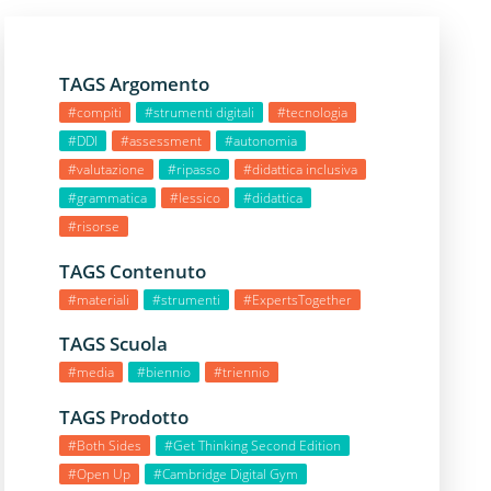
TAGS Argomento
#compiti
#strumenti digitali
#tecnologia
#DDI
#assessment
#autonomia
#valutazione
#ripasso
#didattica inclusiva
#grammatica
#lessico
#didattica
#risorse
TAGS Contenuto
#materiali
#strumenti
#ExpertsTogether
TAGS Scuola
#media
#biennio
#triennio
TAGS Prodotto
#Both Sides
#Get Thinking Second Edition
#Open Up
#Cambridge Digital Gym