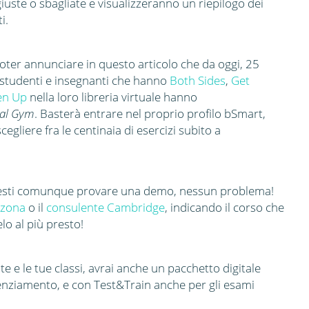
iuste o sbagliate e visualizzeranno un riepilogo dei
i.
poter annunciare in questo articolo che da oggi, 25
i studenti e insegnanti che hanno
Both Sides
,
Get
en Up
nella loro libreria virtuale hanno
tal Gym
. Basterà entrare nel proprio profilo bSmart,
cegliere fra le centinaia di esercizi subito a
orresti comunque provare una demo, nessun problema!
 zona
o il
consulente Cambridge
, indicando il corso che
elo al più presto!
e e le tue classi, avrai anche un pacchetto digitale
otenziamento, e con Test&Train anche per gli esami