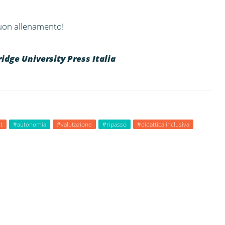
buon allenamento!
idge University Press Italia
t
#autonomia
#valutazione
#ripasso
#didattica inclusiva