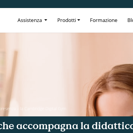
Assistenza
Prodotti
Formazione
Bl
n presenza – la Cambridge Digital Gym
le che accompagna la didattic