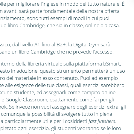
le per migliorare l’inglese in modo del tutto naturale. È
avanti sarà parte fondamentale della nostra offerta
enziamento, sono tutti esempi di modi in cui puoi
uo libro Cambridge, che sia in classe, online o a casa.
ico, dal livello A1 fino al B2+: la Digital Gym sarà
e usano un libro Cambridge che ne prevede l’accesso.
interno della libreria virtuale sulla piattaforma bSmart,
testo in adozione, questo strumento permetterà un uso
ero del materiale in esso contenuto. Puoi ad esempio
e alle esigenze delle tue classi, quali esercizi sarebbero
iascuno studente, ed assegnarli come compito online
 e Google Classroom, esattamente come fai per gli
ook. Se invece non vuoi assegnare degli esercizi extra, gli
comunque la possibilità di svolgere tutto in piena
 particolarmente utile per i cosiddetti
fast finishers
.
etato ogni esercizio, gli studenti vedranno se le loro