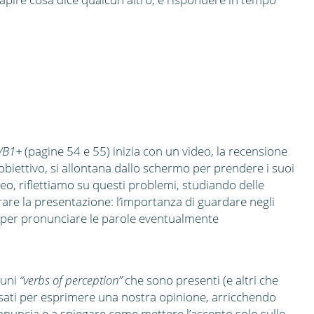
1/B1+
(pagine 54 e 55) inizia con un video, la recensione
obiettivo, si allontana dallo schermo per prendere i suoi
deo, riflettiamo su questi problemi, studiando delle
are la presentazione: l’importanza di guardare negli
saper pronunciare le parole eventualmente
cuni
“verbs of perception”
che sono presenti (e altri che
sati per esprimere una nostra opinione, arricchendo
onuncia e a spiegare come mettere l’accento solo sulle