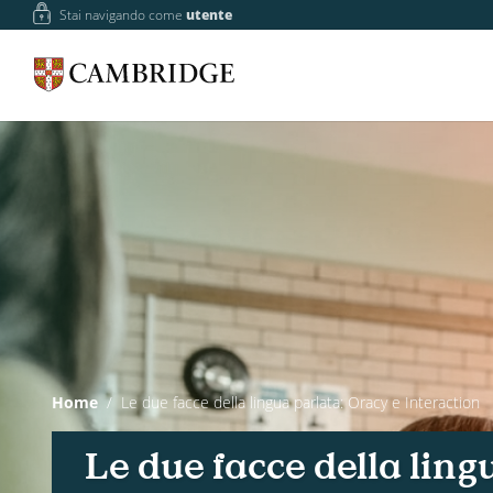
Stai navigando come
utente
Home
Le due facce della lingua parlata: Oracy e Interaction
Le due facce della ling