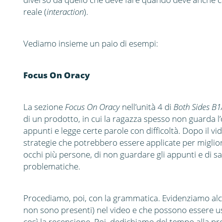
reale (
interaction
).
Vediamo insieme un paio di esempi:
Focus On Oracy
La sezione
Focus On Oracy
nell’unità 4 di
Both Sides B
di un prodotto, in cui la ragazza spesso non guarda l’
appunti e legge certe parole con difficoltà. Dopo il vi
strategie che potrebbero essere applicate per miglior
occhi più persone, di non guardare gli appunti e di 
problematiche.
Procediamo, poi, con la grammatica. Evidenziamo al
non sono presenti) nel video e che possono essere u
così la recensione. Poi, dedichiamo del tempo alla pr