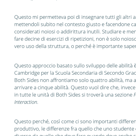
Questo mi permetteva poi di insegnare tutti gli altri 
mettendoli subito nel contesto giusto e facendone capi
considerati noiosi o addirittura inutili. Studiare e 
fare decine di esercizi di ripetizioni, non è solo noi
vero uso della struttura, o perché è importante sape
Questo approccio basato sullo sviluppo delle abilità è
Cambridge per la Scuola Secondaria di Secondo Gra
Both Sides non affrontiamo solo quattro abilità, ma 
arrivare a cinque abilità. Questo vuol dire che, invec
in tutte le unità di Both Sides si troverà una sezione
F
Interaction
.
Questo perché, così come ci sono importanti differenze f
produttivo, le differenze fra quello che uno student
diverso da quello che deve fare quando deve anche c