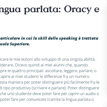
ingua parlata: Oracy e
rticolare in cui la skill dello speaking è trattata
cuola Superiore.
e le mie lezioni allo sviluppo di una singola abilità.
siderare. Dicevo quindi ai miei alunni che, quando
pre le quattro principali: ascoltare, leggere, parlare, o
r capire ai miei studenti le differenze fra un numero
questa maniera per poter distinguere più facilmente fra le
tà di tipo produttivo (scrivere e parlare). Poter distinguere
 che uno studente deve poter fare per
capire
un audio o
e poter fare per
comunicare
tramite la lingua parlata o