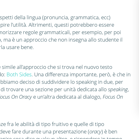
aspetti della lingua (pronuncia, grammatica, ecc)
re l’utilità. Altrimenti, questi potrebbero essere
memorizzare regole grammaticali, per esempio, per poi
oso, ma è un approccio che non insegna allo studente il
rla usare bene.
 simile all’approccio che si trova nel nuovo testo
do:
Both Sides
. Una differenza importante, però, è che in
abbiamo deciso di suddividere lo speaking in due, per
e di trovare una sezione per unità dedicata allo
speaking
,
ocus On Oracy
e un’altra dedicata al dialogo,
Focus On
ra le abilità di tipo fruitivo e quelle di tipo
e deve fare durante una presentazione (
oracy
) è ben
apire cosa dice qualcun altro, e rispondere in tempo