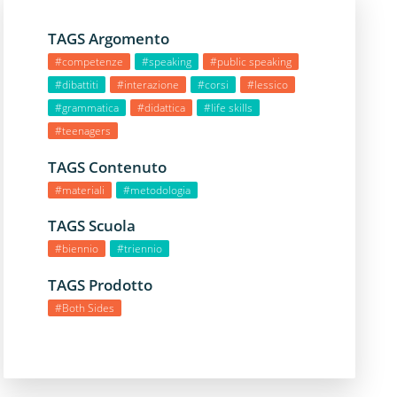
TAGS Argomento
#competenze
#speaking
#public speaking
#dibattiti
#interazione
#corsi
#lessico
#grammatica
#didattica
#life skills
#teenagers
TAGS Contenuto
#materiali
#metodologia
TAGS Scuola
#biennio
#triennio
TAGS Prodotto
#Both Sides