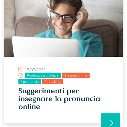
15/07/2020
#didattica a distanza
#lezioni online
#pronuncia
#speaking
Suggerimenti per
insegnare la pronuncia
online