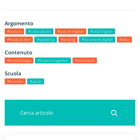
Argomento
#lessico
#collocations
#use of english
#real English
#modi di dire
#speaking
#writing
#strumenti digitali
#idee
Contenuto
#metodologia
#ExpertsTogether
#strumenti
Scuola
#triennio
#adulti