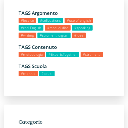
TAGS Argomento
#lessico
#collocations
#use of english
#real English
#modi di dire
#speaking
#writing
#strumenti digitali
#idee
TAGS Contenuto
#metodologia
#ExpertsTogether
#strumenti
TAGS Scuola
#triennio
#adulti
Categorie