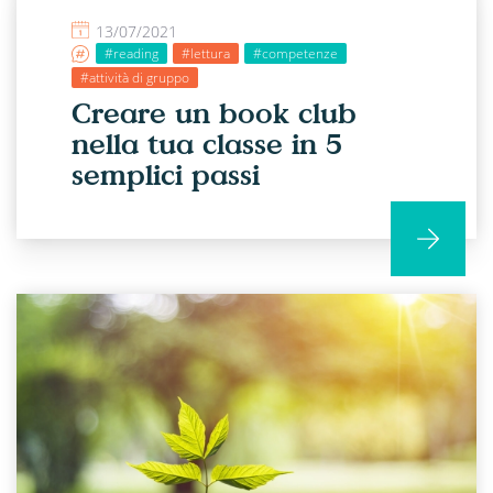
13/07/2021
#reading
#lettura
#competenze
#attività di gruppo
Creare un book club
nella tua classe in 5
semplici passi