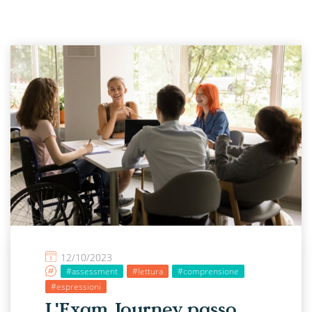
12/10/2023
#assessment
#lettura
#comprensione
#espressioni
L'Exam Journey passo