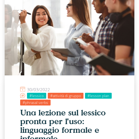
30/03/2022
#lessico
#attività di gruppo
#lesson plan
#phrasal verbs
Una lezione sul lessico
pronta per l'uso:
linguaggio formale e
informale