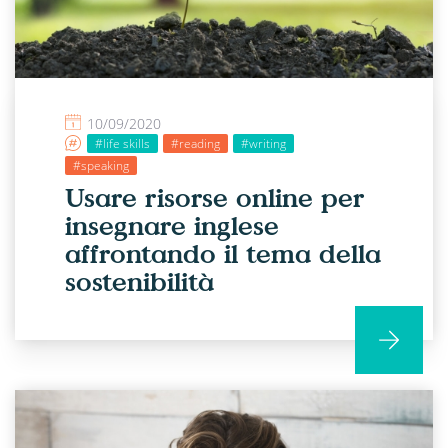
10/09/2020
#life skills
#reading
#writing
#speaking
Usare risorse online per
insegnare inglese
affrontando il tema della
sostenibilità