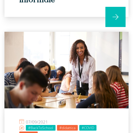
07/09/2021
#BackToSchool
#didattica
#COVID