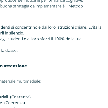
producente, riduce le performance cognitive,
na buona strategia da implementare è il Metodo
denti si concentrino e dai loro istruzioni chiare. Evita la
li in silenzio.
gli studenti e ai loro sforzi il 100% della tua
 la classe.
con attenzione
materiale multimediale:
iali. (Coerenza)
e. (Coerenza)