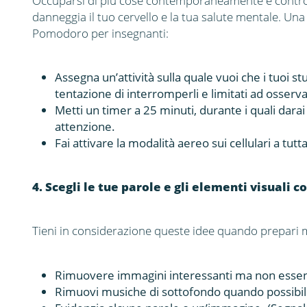
Occuparsi di più cose contemporaneamente è contro
danneggia il tuo cervello e la tua salute mentale. U
Pomodoro per insegnanti:
Assegna un’attività sulla quale vuoi che i tuoi stu
tentazione di interromperli e limitati ad osservar
Metti un timer a 25 minuti, durante i quali darai a
attenzione.
Fai attivare la modalità aereo sui cellulari a tutta
4. Scegli le tue parole e gli elementi visuali 
Tieni in considerazione queste idee quando prepari 
Rimuovere immagini interessanti ma non essenz
Rimuovi musiche di sottofondo quando possibil