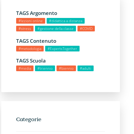
TAGS Argomento
#lezioni online
#didattica a distanza
#stress
#gestione della classe
#COVID
TAGS Contenuto
#metodologia
#ExpertsTogether
TAGS Scuola
#media
#triennio
#biennio
#adulti
Categorie