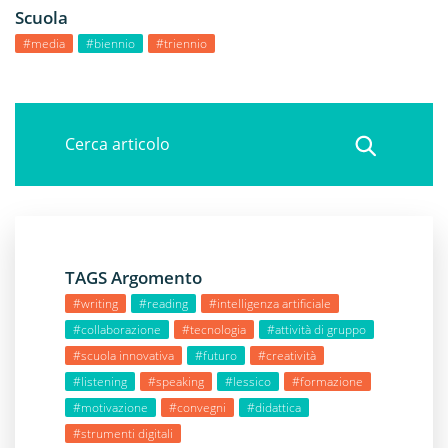
Scuola
#media
#biennio
#triennio
TAGS Argomento
#writing
#reading
#intelligenza artificiale
#collaborazione
#tecnologia
#attività di gruppo
#scuola innovativa
#futuro
#creatività
#listening
#speaking
#lessico
#formazione
#motivazione
#convegni
#didattica
#strumenti digitali