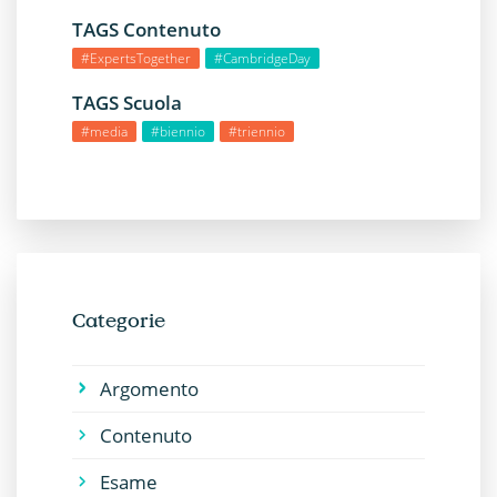
TAGS Contenuto
#ExpertsTogether
#CambridgeDay
TAGS Scuola
#media
#biennio
#triennio
Categorie
Argomento
Contenuto
Esame