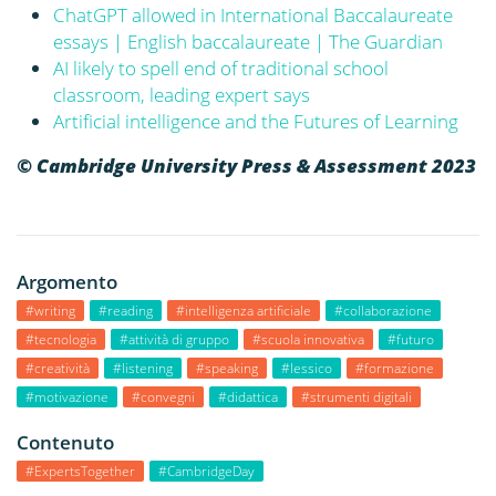
ChatGPT allowed in International Baccalaureate
essays | English baccalaureate | The Guardian
AI likely to spell end of traditional school
classroom, leading expert says
Artificial intelligence and the Futures of Learning
©
Cambridge University Press & Assessment 2023
Argomento
#writing
#reading
#intelligenza artificiale
#collaborazione
#tecnologia
#attività di gruppo
#scuola innovativa
#futuro
#creatività
#listening
#speaking
#lessico
#formazione
#motivazione
#convegni
#didattica
#strumenti digitali
Contenuto
#ExpertsTogether
#CambridgeDay