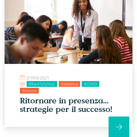
07/09/2021
#BackToSchool
#didattica
#COVID
#lessico
Ritornare in presenza...
strategie per il successo!