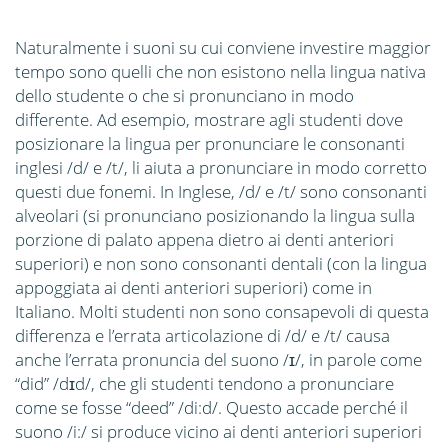
Naturalmente i suoni su cui conviene investire maggior
tempo sono quelli che non esistono nella lingua nativa
dello studente o che si pronunciano in modo
differente. Ad esempio, mostrare agli studenti dove
posizionare la lingua per pronunciare le consonanti
inglesi /d/ e /t/, li aiuta a pronunciare in modo corretto
questi due fonemi. In Inglese, /d/ e /t/ sono consonanti
alveolari (si pronunciano posizionando la lingua sulla
porzione di palato appena dietro ai denti anteriori
superiori) e non sono consonanti dentali (con la lingua
appoggiata ai denti anteriori superiori) come in
Italiano. Molti studenti non sono consapevoli di questa
differenza e l’errata articolazione di /d/ e /t/ causa
anche l’errata pronuncia del suono /ɪ/, in parole come
“did” /dɪd/, che gli studenti tendono a pronunciare
come se fosse “deed” /di:d/. Questo accade perché il
suono /i:/ si produce vicino ai denti anteriori superiori