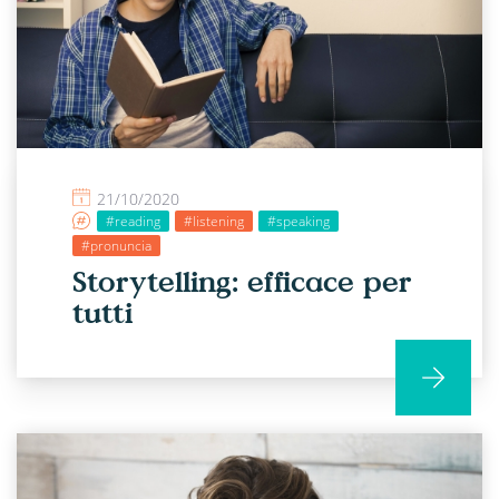
21/10/2020
#reading
#listening
#speaking
#pronuncia
Storytelling: efficace per
tutti