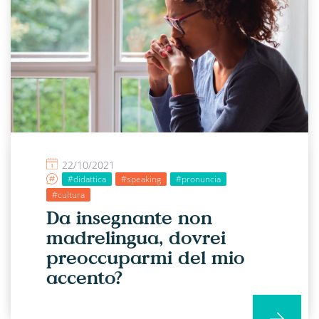
22/10/2021
#didattica
#speaking
#pronuncia
#cultura
Da insegnante non
madrelingua, dovrei
preoccuparmi del mio
accento?