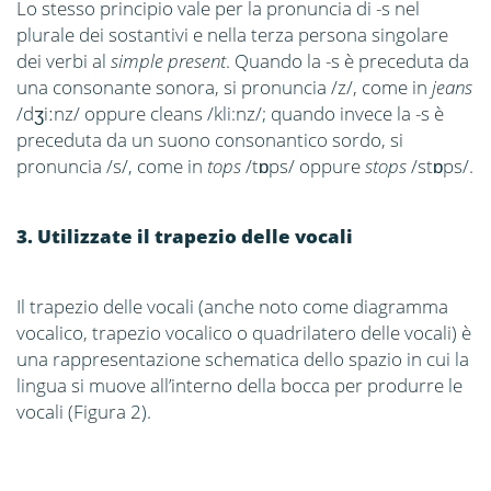
Lo stesso principio vale per la pronuncia di -s nel
plurale dei sostantivi e nella terza persona singolare
dei verbi al
simple present
. Quando la -s è preceduta da
una consonante sonora, si pronuncia /z/, come in
jeans
/dʒiːnz/ oppure cleans /kli:nz/; quando invece la -s è
preceduta da un suono consonantico sordo, si
pronuncia /s/, come in
tops
/tɒps/ oppure
stops
/stɒps/.
3. Utilizzate il trapezio delle vocali
Il trapezio delle vocali (anche noto come diagramma
vocalico, trapezio vocalico o quadrilatero delle vocali) è
una rappresentazione schematica dello spazio in cui la
lingua si muove all’interno della bocca per produrre le
vocali (Figura 2).