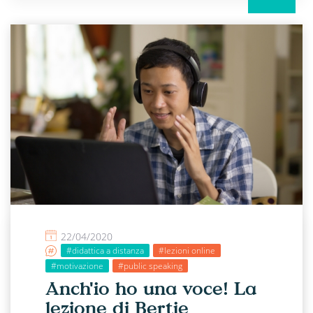
22/04/2020
#didattica a distanza
#lezioni online
#motivazione
#public speaking
Anch'io ho una voce! La
lezione di Bertie