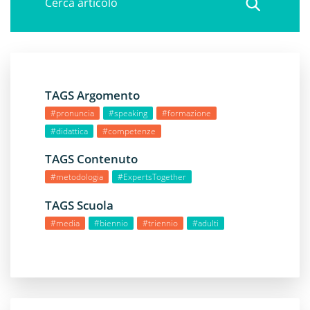
TAGS Argomento
#pronuncia
#speaking
#formazione
#didattica
#competenze
TAGS Contenuto
#metodologia
#ExpertsTogether
TAGS Scuola
#media
#biennio
#triennio
#adulti