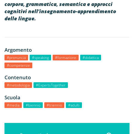
corpora, grammatica, semantica e approcci
cognitivi nell’insegnamento-apprendimento
delle lingue.
Argomento
#pronuncia
#speaking
#formazione
#didattica
#competenze
Contenuto
#metodologia
#ExpertsTogether
Scuola
#media
#biennio
#triennio
#adulti