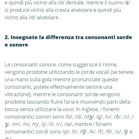
e quindi più vicino alla /d/ dentale, mentre il suono /ɪ/
si produce vicino alla cresta alveolare e quindi più
vicino alla /d/ alveolare.
2. Insegnate la differenza tra consonanti sorde
e sonore
Le consonanti sonore, come suggerisce il nome,
vengono prodotte utilizzando le corde vocali (se tenete
una mano sulla gola mentre pronunciate queste
consonanti, potete effettivamente sentire una
vibrazione), mentre le consonanti sorde vengono
prodotte lasciando fluire l’aria e muovendo parti della
bocca senza utilizzare la voce. In Inglese, i fonemi
consonantici sonori sono /b/, /d/, /dʒ/, /g/, /v/, /ð/, /z/, /
ʒ/, /m/, /n/, /ŋ/, /j/, /l/, /r/, /w/, mentre i fonemi
consonantici sordi sono /p/, /t/, /tʃ/, /k/, /f/, /θ/, /s/, /ʃ/ e
/h/.