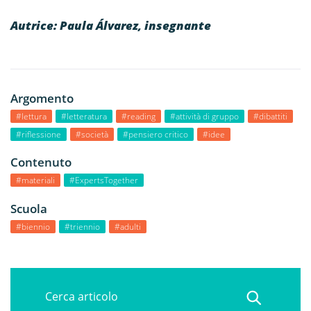
Autrice: Paula Álvarez, insegnante
Argomento
#lettura
#letteratura
#reading
#attività di gruppo
#dibattiti
#riflessione
#società
#pensiero critico
#idee
Contenuto
#materiali
#ExpertsTogether
Scuola
#biennio
#triennio
#adulti