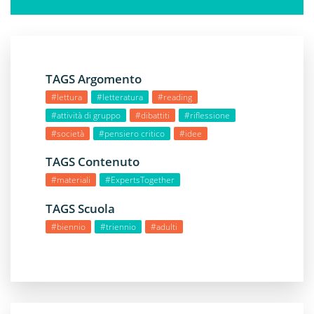
TAGS Argomento
#lettura
#letteratura
#reading
#attività di gruppo
#dibattiti
#riflessione
#società
#pensiero critico
#idee
TAGS Contenuto
#materiali
#ExpertsTogether
TAGS Scuola
#biennio
#triennio
#adulti