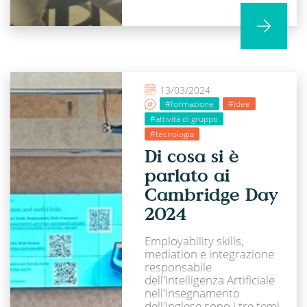
13/03/2024
#formazione
#idee
#attività di gruppo
#tecnologia
Di cosa si è
parlato ai
Cambridge Day
2024
Employability skills,
mediation e integrazione
responsabile
dell'Intelligenza Artificiale
nell'insegnamento
dell'inglese sono i tre temi