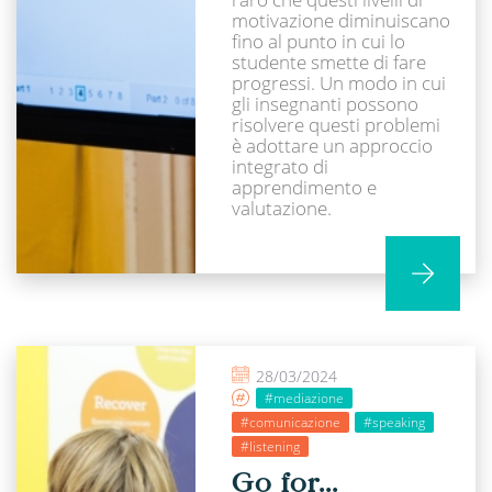
motivazione diminuiscano
fino al punto in cui lo
studente smette di fare
progressi. Un modo in cui
gli insegnanti possono
risolvere questi problemi
è adottare un approccio
integrato di
apprendimento e
valutazione.
28/03/2024
#mediazione
#comunicazione
#speaking
#listening
Go for…