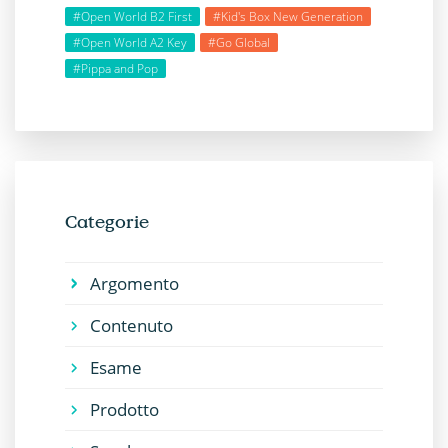
#Open World B2 First
#Kid's Box New Generation
#Open World A2 Key
#Go Global
#Pippa and Pop
Categorie
Argomento
Contenuto
Esame
Prodotto