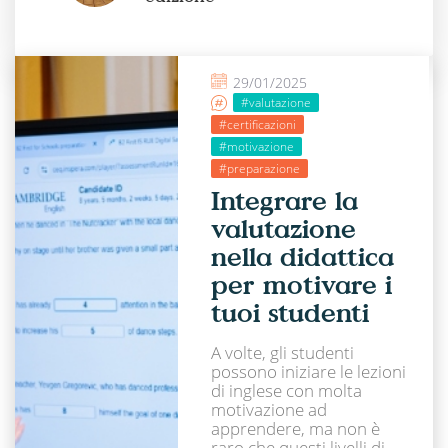
29/01/2025
#valutazione
#certificazioni
#motivazione
#preparazione
Integrare la
valutazione
nella didattica
per motivare i
tuoi studenti
A volte, gli studenti
possono iniziare le lezioni
di inglese con molta
motivazione ad
apprendere, ma non è
raro che questi livelli di