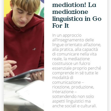
mediation! La
mediazione
linguistica in Go
For It
In un approccio
all’insegnamento delle
lingue orientato all’azione,
alla pratica, alla capacità
di comunicare nella vita
reale, la mediazione
costituisce un fulcro
essenziale proprio perché
comprende in sé tutte le
modalità di
comunicazione –
ricezione, produzione,
interazione –
sottendendo non solo
aspetti linguistici ma
anche sociali e culturali.