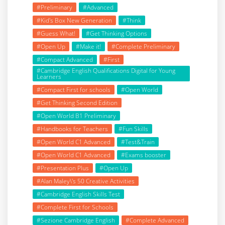
#Preliminary
#Advanced
#Kid's Box New Generation
#Think
#Guess What!
#Get Thinking Options
#Open Up
#Make it!
#Complete Preliminary
#Compact Advanced
#First
#Cambridge English Qualifications Digital for Young
Learners
#Compact First for schools
#Open World
#Get Thinking Second Edition
#Open World B1 Preliminary
#Handbooks for Teachers
#Fun Skills
#Open World C1 Advanced
#Test&Train
#Open World C1 Advanced
#Exams booster
#Presentation Plus
#Open Up
#Alan Maley\'s 50 Creative Activities
#Cambridge English Skills Test
#Complete First for Schools
#Sezione Cambridge English
#Complete Advanced