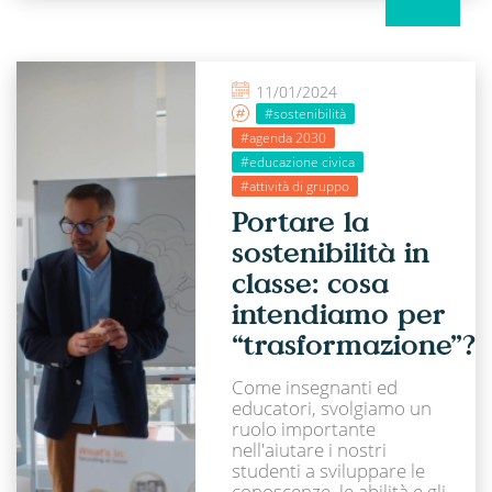
11/01/2024
#sostenibilità
#agenda 2030
#educazione civica
#attività di gruppo
Portare la
sostenibilità in
classe: cosa
intendiamo per
“trasformazione”?
Come insegnanti ed
educatori, svolgiamo un
ruolo importante
nell'aiutare i nostri
studenti a sviluppare le
conoscenze, le abilità e gli