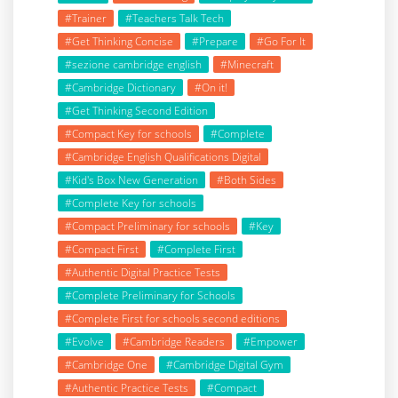
#Trainer
#Teachers Talk Tech
#Get Thinking Concise
#Prepare
#Go For It
#sezione cambridge english
#Minecraft
#Cambridge Dictionary
#On it!
#Get Thinking Second Edition
#Compact Key for schools
#Complete
#Cambridge English Qualifications Digital
#Kid's Box New Generation
#Both Sides
#Complete Key for schools
#Compact Preliminary for schools
#Key
#Compact First
#Complete First
#Authentic Digital Practice Tests
#Complete Preliminary for Schools
#Complete First for schools second editions
#Evolve
#Cambridge Readers
#Empower
#Cambridge One
#Cambridge Digital Gym
#Authentic Practice Tests
#Compact