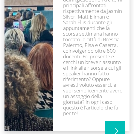
principali affrontati
rispettivamente da Jasmin
Silver, Matt Ellman e
Sarah Ellis durante gli
appuntamenti che la
scorsa settimana hanno
toccato le città di Brescia,
Palermo, Pisa e Caserta,
coinvolgendo oltre 800
docenti. Eri presente e
cerchi un breve riassunto
e i link alle risorse a cui gli
speaker hanno fatto
riferimento? Oppure
avresti voluto esserci, e
vuoi semplicemente avere
un assaggio della
giornata? In ogni caso,
questo è l'articolo che fa
per te!