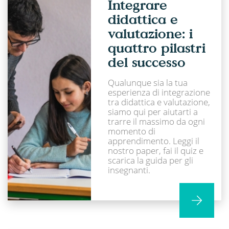
Integrare
didattica e
valutazione: i
quattro pilastri
del successo
Qualunque sia la tua
esperienza di integrazione
tra didattica e valutazione,
siamo qui per aiutarti a
trarre il massimo da ogni
momento di
apprendimento. Leggi il
nostro paper, fai il quiz e
scarica la guida per gli
insegnanti.