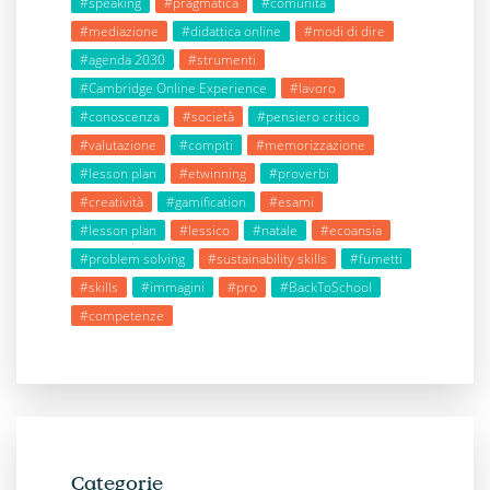
#speaking
#pragmatica
#comunità
#mediazione
#didattica online
#modi di dire
#agenda 2030
#strumenti
#Cambridge Online Experience
#lavoro
#conoscenza
#società
#pensiero critico
#valutazione
#compiti
#memorizzazione
#lesson plan
#etwinning
#proverbi
#creatività
#gamification
#esami
#lesson plan
#lessico
#natale
#ecoansia
#problem solving
#sustainability skills
#fumetti
#skills
#immagini
#pro
#BackToSchool
#competenze
Categorie