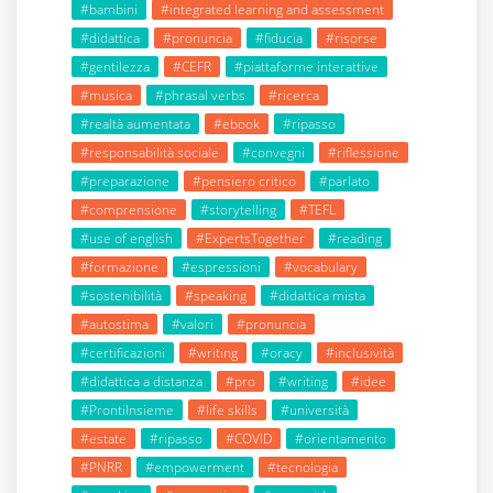
#bambini
#integrated learning and assessment
#didattica
#pronuncia
#fiducia
#risorse
#gentilezza
#CEFR
#piattaforme interattive
#musica
#phrasal verbs
#ricerca
#realtà aumentata
#ebook
#ripasso
#responsabilità sociale
#convegni
#riflessione
#preparazione
#pensiero critico
#parlato
#comprensione
#storytelling
#TEFL
#use of english
#ExpertsTogether
#reading
#formazione
#espressioni
#vocabulary
#sostenibilità
#speaking
#didattica mista
#autostima
#valori
#pronuncia
#certificazioni
#writing
#oracy
#inclusività
#didattica a distanza
#pro
#writing
#idee
#ProntiInsieme
#life skills
#università
#estate
#ripasso
#COVID
#orientamento
#PNRR
#empowerment
#tecnologia