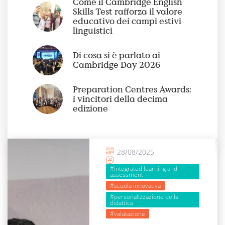
Come il Cambridge English
Skills Test rafforza il valore
educativo dei campi estivi
linguistici
Di cosa si è parlato ai
Cambridge Day 2026
Preparation Centres Awards:
i vincitori della decima
edizione
28/08/2025
#integrated learning and
assessment
#scuola innovativa
#personalizzazione della
didattica
#valutazione