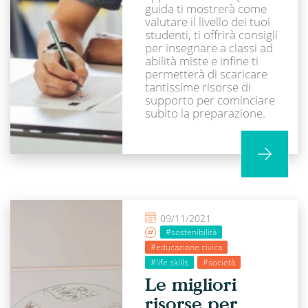
guida ti mostrerà come
valutare il livello dei tuoi
studenti, ti offrirà consigli
per insegnare a classi ad
abilità miste e infine ti
permetterà di scaricare
tantissime risorse di
supporto per cominciare
subito la preparazione.
09/11/2021
#sostenibilità
#educazione civica
#life skills
#società
Le migliori
risorse per