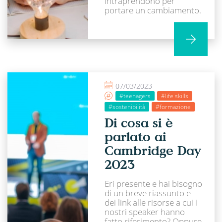
intraprendono per
portare un cambiamento.
07/03/2023
#teenagers
#life skills
#sostenibilità
#formazione
Di cosa si è
parlato ai
Cambridge Day
2023
Eri presente e hai bisogno
di un breve riassunto e
dei link alle risorse a cui i
nostri speaker hanno
fatto riferimento? Oppure