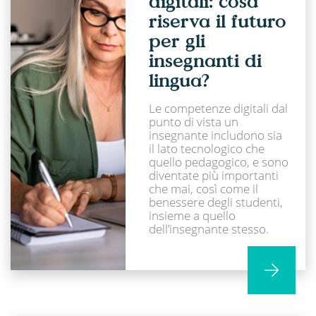
digitali: cosa
riserva il futuro
per gli
insegnanti di
lingua?
Le competenze digitali dal
punto di vista un
insegnante includono sia
il lato tecnologico che
quello pedagogico, e sono
diventate più importanti
che mai, così come il
benessere degli studenti,
insieme a quello
dell’insegnante stesso.