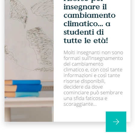
insegnare il
cambiamento
climatico... a
studenti di
tutte le età!
Molti insegnanti non sono
formati sull’insegnamento
del cambiamento
climatico e, con così tante
informazioni e così tante
risorse disponibili,
decidere da dove
cominciare può sembrare
una sfida faticosa e
scoraggiante...