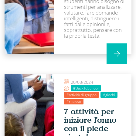
studenti hanno bisogno di
strumenti per analizzare,
valutare, fare domande
intelligenti, distinguere i
fatti dalle opinioni e,
soprattutto, pensare con
la propria testa.
20/08/2024
#BackToSchool
#attività di gruppo
#giochi
#ripasso
7 attività per
iniziare l'anno
con il piede