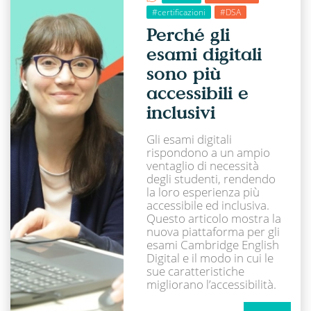
#certificazioni
#DSA
Perché gli
esami digitali
sono più
accessibili e
inclusivi
Gli esami digitali
rispondono a un ampio
ventaglio di necessità
degli studenti, rendendo
la loro esperienza più
accessibile ed inclusiva.
Questo articolo mostra la
nuova piattaforma per gli
esami Cambridge English
Digital e il modo in cui le
sue caratteristiche
migliorano l’accessibilità.