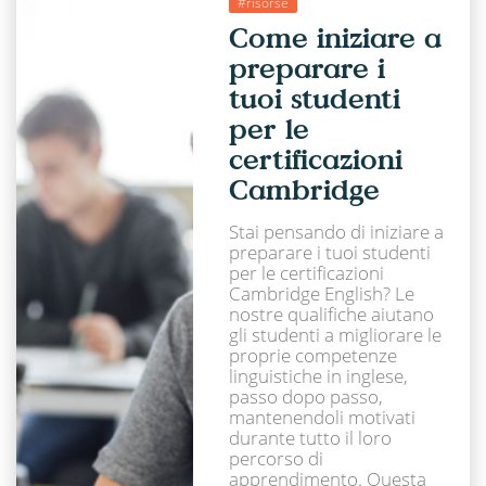
#risorse
Come iniziare a
preparare i
tuoi studenti
per le
certificazioni
Cambridge
Stai pensando di iniziare a
preparare i tuoi studenti
per le certificazioni
Cambridge English? Le
nostre qualifiche aiutano
gli studenti a migliorare le
proprie competenze
linguistiche in inglese,
passo dopo passo,
mantenendoli motivati
durante tutto il loro
percorso di
apprendimento. Questa