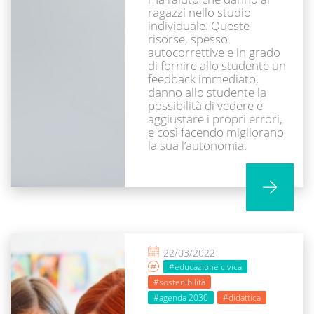
ragazzi nello studio
individuale. Queste
risorse, spesso
autocorrettive e in grado
di fornire allo studente un
feedback immediato,
danno allo studente la
possibilità di vedere e
aggiustare i propri errori,
e così facendo migliorano
la sua l’autonomia.
22/03/2022
#educazione civica
#sostenibilità
#agenda 2030
#didattica