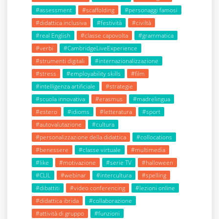
#assessment
#scaffolding
#personaggi famosi
#didattica inclusiva
#festività
#civiltà
#real English
#classe capovolta
#grammatica
#verbi
#CambridgeLiveExperience
#strumenti digitali
#internazionalizzazione
#stress
#employability skills
#film
#intelligenza artificiale
#strategie
#scuola innovativa
#erasmus
#madrelingua
#estero
#idioms
#letteratura
#sport
#autovalutazione
#cultura
#personalizzazione della didattica
#collocations
#benessere
#classe virtuale
#multimedia
#like
#motivazione
#serie TV
#halloween
#CLIL
#webinar
#intercultura
#spelling
#dibattiti
#video conferencing
#lezioni online
#didattica ibrida
#collaborazione
#attività di gruppo
#funzioni