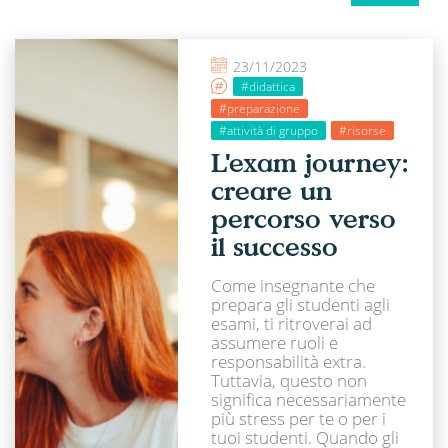
23/11/2023
#didattica
#preparazione
#attività di gruppo
#risorse
L'exam journey:
creare un
percorso verso
il successo
Come insegnante che
prepara gli studenti agli
esami, ti ritroverai ad
assumere ruoli e
responsabilità extra.
Tuttavia, questo non
significa necessariamente
più stress per te o per i
tuoi studenti. Quando gli