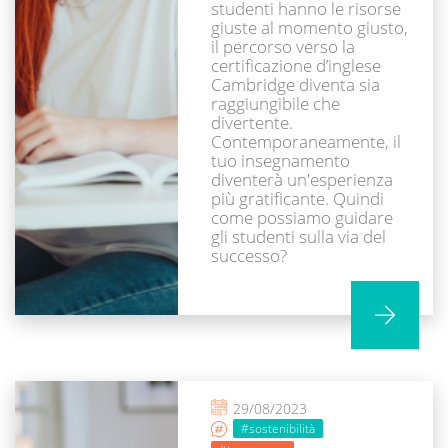
studenti hanno le risorse
giuste al momento giusto,
il percorso verso la
certificazione d’inglese
Cambridge diventa sia
raggiungibile che
divertente.
Contemporaneamente, il
tuo insegnamento
diventerà un'esperienza
più gratificante. Quindi
come possiamo guidare
gli studenti sulla via del
successo?
29/08/2023
#sostenibilità