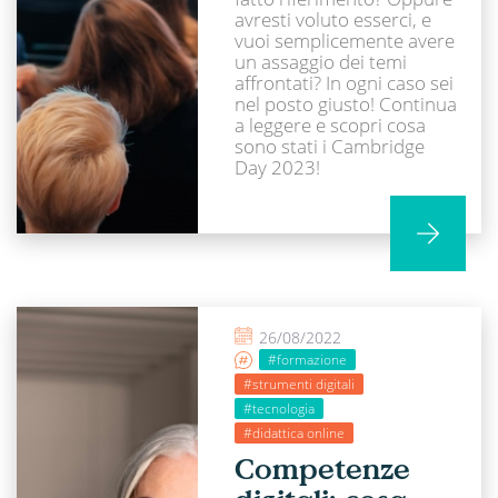
avresti voluto esserci, e
vuoi semplicemente avere
un assaggio dei temi
affrontati? In ogni caso sei
nel posto giusto! Continua
a leggere e scopri cosa
sono stati i Cambridge
Day 2023!
26/08/2022
#formazione
#strumenti digitali
#tecnologia
#didattica online
Competenze