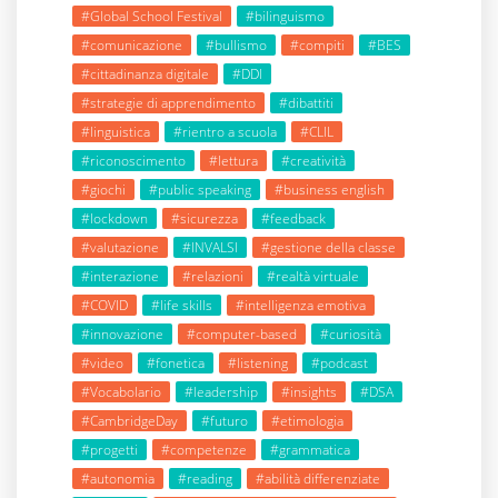
#Global School Festival
#bilinguismo
#comunicazione
#bullismo
#compiti
#BES
#cittadinanza digitale
#DDI
#strategie di apprendimento
#dibattiti
#linguistica
#rientro a scuola
#CLIL
#riconoscimento
#lettura
#creatività
#giochi
#public speaking
#business english
#lockdown
#sicurezza
#feedback
#valutazione
#INVALSI
#gestione della classe
#interazione
#relazioni
#realtà virtuale
#COVID
#life skills
#intelligenza emotiva
#innovazione
#computer-based
#curiosità
#video
#fonetica
#listening
#podcast
#Vocabolario
#leadership
#insights
#DSA
#CambridgeDay
#futuro
#etimologia
#progetti
#competenze
#grammatica
#autonomia
#reading
#abilità differenziate