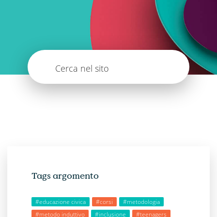
Cerca nel sito
Tags argomento
#educazione civica
#corsi
#metodologia
#metodo induttivo
#inclusione
#teenagers