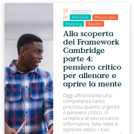
10/06/2025
#life skills
#lesson plan
#listening
#parlato
Alla scoperta
dei Framework
Cambridge
parte 4:
pensiero critico
per allenare e
aprire la mente
Oggi affrontiamo una
competenza tanto
preziosa quanto urgente:
il pensiero critico. In
un’epoca di sovraccarico
informativo, fake news e
opinioni veloci, i tuoi