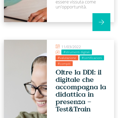
essere vissuta come
un'opportunità.
11/03/2022
#strumenti digitali
#valutazione
#certificazioni
#compiti
Oltre la DDI: il
digitale che
accompagna la
didattica in
presenza –
Test&Train