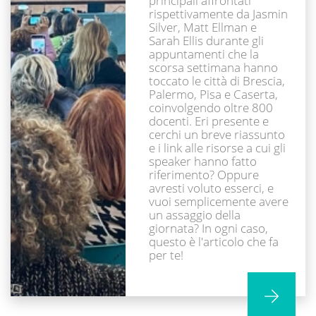
principali affrontati
rispettivamente da Jasmin
Silver, Matt Ellman e
Sarah Ellis durante gli
appuntamenti che la
scorsa settimana hanno
toccato le città di Brescia,
Palermo, Pisa e Caserta,
coinvolgendo oltre 800
docenti. Eri presente e
cerchi un breve riassunto
e i link alle risorse a cui gli
speaker hanno fatto
riferimento? Oppure
avresti voluto esserci, e
vuoi semplicemente avere
un assaggio della
giornata? In ogni caso,
questo è l'articolo che fa
per te!