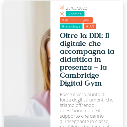
25/03/2022
#compiti
#strumenti digitali
#tecnologia
#DDI
Oltre la DDI: il
digitale che
accompagna la
didattica in
presenza – la
Cambridge
Digital Gym
Forse il vero punto di
forza degli strumenti che
stiamo offrendo
quest’anno non è il
supporto che danno
all’insegnante in classe,
ma l’aiuto che danno ai