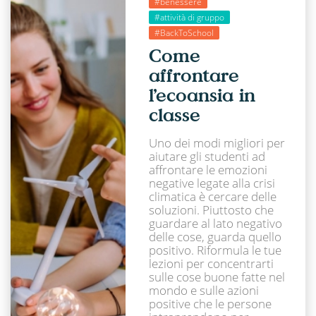
#benessere
#attività di gruppo
#BackToSchool
Come
affrontare
l’ecoansia in
classe
Uno dei modi migliori per
aiutare gli studenti ad
affrontare le emozioni
negative legate alla crisi
climatica è cercare delle
soluzioni. Piuttosto che
guardare al lato negativo
delle cose, guarda quello
positivo. Riformula le tue
lezioni per concentrarti
sulle cose buone fatte nel
mondo e sulle azioni
positive che le persone