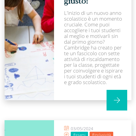
giusto!
L'inizio di un nuovo anno
scolastico è un momento
cruciale. Come puoi
accogliere i tuoi studenti
al meglio e motivarli sin
dal primo giorno?
Cambridge ha creato per
te un fascicolo con sette
attività di riscaldamento
per la classe, progettate
per coinvolgere e ispirare
i tuoi studenti di ogni età
e grado scolastico.
03/05/2024
#esami
#inclusività