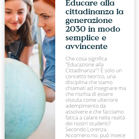
Educare alla
cittadinanza la
generazione
2030 in modo
semplice e
avvincente
Che cosa significa
"Educazione alla
Cittadinanza"? È solo un
concetto teorico, una
disciplina che siamo
chiamati ad insegnare ma
che rischia di essere
vissuta come ulteriore
adempimento da
assolvere e che facciamo
fatica a calare nella realtà
dei nostri studenti?
Secondo Lorenza
Accornero no, può invece