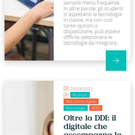
sempre meno frequente.
In altre parole: gli studenti
si aspettano la tecnologia
in classe, ma con così
tante opzioni a
disposizione, può essere
difficile selezionare le
tecnologie da integrare.
25/03/2022
#compiti
#strumenti digitali
#tecnologia
#DDI
Oltre la DDI: il
digitale che
accompagna la