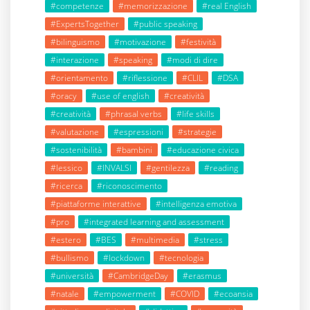
#competenze
#memorizzazione
#real English
#ExpertsTogether
#public speaking
#bilinguismo
#motivazione
#festività
#interazione
#speaking
#modi di dire
#orientamento
#riflessione
#CLIL
#DSA
#oracy
#use of english
#creatività
#creatività
#phrasal verbs
#life skills
#valutazione
#espressioni
#strategie
#sostenibilità
#bambini
#educazione civica
#lessico
#INVALSI
#gentilezza
#reading
#ricerca
#riconoscimento
#piattaforme interattive
#intelligenza emotiva
#pro
#integrated learning and assessment
#estero
#BES
#multimedia
#stress
#bullismo
#lockdown
#tecnologia
#università
#CambridgeDay
#erasmus
#natale
#empowerment
#COVID
#ecoansia