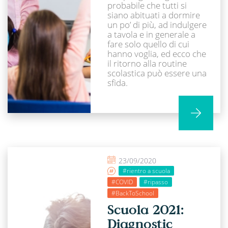
probabile che tutti si
siano abituati a dormire
un po’ di più, ad indulgere
a tavola e in generale a
fare solo quello di cui
hanno voglia, ed ecco che
il ritorno alla routine
scolastica può essere una
sfida.
23/09/2020
#rientro a scuola
#COVID
#ripasso
#BackToSchool
Scuola 2021:
Diagnostic