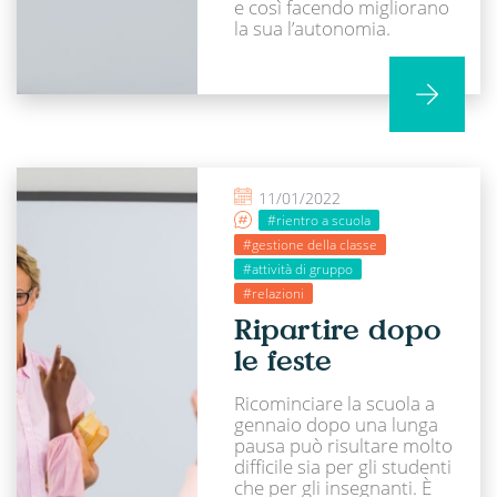
e così facendo migliorano
la sua l’autonomia.
11/01/2022
#rientro a scuola
#gestione della classe
#attività di gruppo
#relazioni
Ripartire dopo
le feste
Ricominciare la scuola a
gennaio dopo una lunga
pausa può risultare molto
difficile sia per gli studenti
che per gli insegnanti. È