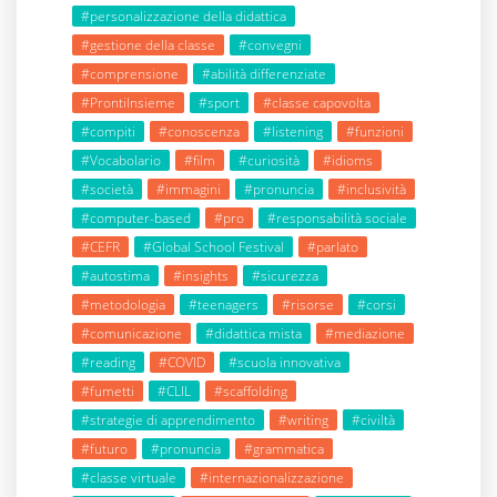
#personalizzazione della didattica
#gestione della classe
#convegni
#comprensione
#abilità differenziate
#ProntiInsieme
#sport
#classe capovolta
#compiti
#conoscenza
#listening
#funzioni
#Vocabolario
#film
#curiosità
#idioms
#società
#immagini
#pronuncia
#inclusività
#computer-based
#pro
#responsabilità sociale
#CEFR
#Global School Festival
#parlato
#autostima
#insights
#sicurezza
#metodologia
#teenagers
#risorse
#corsi
#comunicazione
#didattica mista
#mediazione
#reading
#COVID
#scuola innovativa
#fumetti
#CLIL
#scaffolding
#strategie di apprendimento
#writing
#civiltà
#futuro
#pronuncia
#grammatica
#classe virtuale
#internazionalizzazione