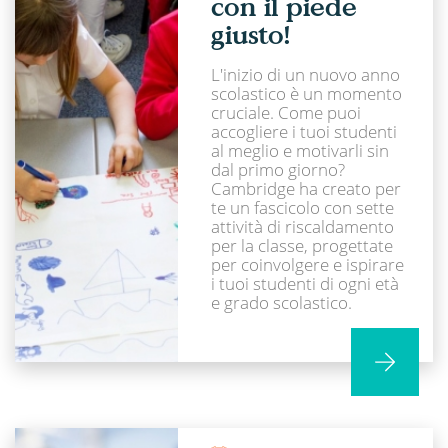
con il piede
giusto!
L'inizio di un nuovo anno
scolastico è un momento
cruciale. Come puoi
accogliere i tuoi studenti
al meglio e motivarli sin
dal primo giorno?
Cambridge ha creato per
te un fascicolo con sette
attività di riscaldamento
per la classe, progettate
per coinvolgere e ispirare
i tuoi studenti di ogni età
e grado scolastico.