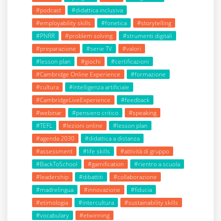
#podcast
#didattica inclusiva
#employability skills
#fonetica
#storytelling
#PNRR
#problem solving
#strumenti digitali
#preparazione
#serie TV
#valori
#lesson plan
#giochi
#certificazioni
#Cambridge Online Experience
#formazione
#cultura
#intelligenza artificiale
#CambridgeLiveExperience
#feedback
#webinar
#pensiero critico
#speaking
#TEFL
#lezioni online
#lesson plan
#agenda 2030
#didattica a distanza
#assessment
#life skills
#attività di gruppo
#BackToSchool
#gamification
#rientro a scuola
#leadership
#dibattiti
#collaborazione
#madrelingua
#innovazione
#fiducia
#etimologia
#intercultura
#sustainability skills
#vocabulary
#etwinning