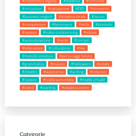
#cittadinanza digitale
#didattica
#comunità
#inclusione
#valutazione
#DDI
#strumenti
#business english
#didattica ibrida
#lavoro
#competenze
#benessere
#skills
#proverbi
#ripasso
#video conferencing
#ebook
#autovalutazione
#verbi
#compiti
#letteratura
#collocations
#like
#metodo induttivo
#personaggi famosi
#grammatica
#musica
#halloween
#estate
#dibattiti
#autonomia
#writing
#relazioni
#ripasso
#realtà aumentata
#realtà virtuale
#video
#spelling
#didattica online
Categorie