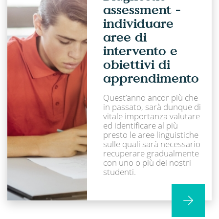
assessment -
individuare
aree di
intervento e
obiettivi di
apprendimento
Quest’anno ancor più che
in passato, sarà dunque di
vitale importanza valutare
ed identificare al più
presto le aree linguistiche
sulle quali sarà necessario
recuperare gradualmente
con uno o più dei nostri
studenti.