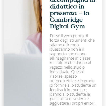
didattica in
presenza – la
Cambridge
Digital Gym
Forse il vero punto di
forza degli strumenti che
stiamo offrendo
quest’anno non è il
supporto che danno
all’insegnante in classe,
ma l’aiuto che danno ai
ragazzi nello studio
individuale. Queste
risorse, spesso
autocorrettive e in grado
di fornire allo studente un
feedback immediato,
danno allo studente la
possibilità di vedere e
aggiustare i propri errori,