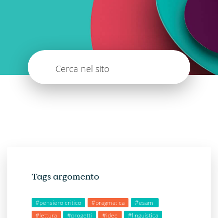
Cerca nel sito
Tags argomento
#pensiero critico
#pragmatica
#esami
#lettura
#progetti
#idee
#linguistica