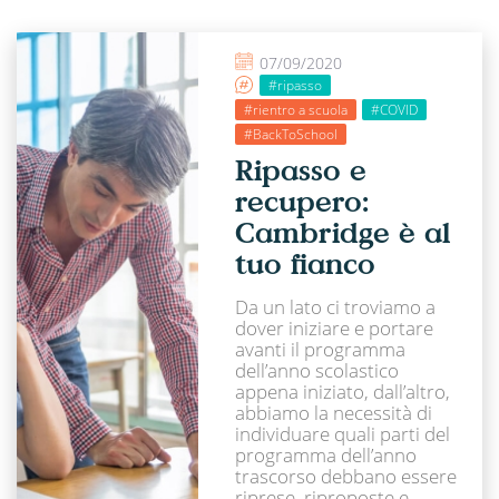
07/09/2020
#ripasso
#rientro a scuola
#COVID
#BackToSchool
Ripasso e
recupero:
Cambridge è al
tuo fianco
Da un lato ci troviamo a
dover iniziare e portare
avanti il programma
dell’anno scolastico
appena iniziato, dall’altro,
abbiamo la necessità di
individuare quali parti del
programma dell’anno
trascorso debbano essere
riprese, riproposte e