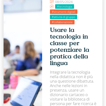
08/05/2024
#tecnologia
#strumenti digitali
#attività di gruppo
#collaborazione
Usare la
tecnologia in
classe per
potenziare la
pratica della
lingua
Integrare la tecnologia
nella didattica non è più
una questione dibattuta.
Anche nelle lezioni in
presenza, usare un
dizionario cartaceo o
visitare la biblioteca di
persona per fare ricerca è