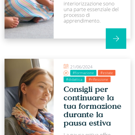
interiorizzazione sono
una parte essenziale del
processo di
apprendimento.
21/06/2024
#formazione
#estate
#didattica
#riflessione
Consigli per
continuare la
tua formazione
durante la
pausa estiva
La pausa estiva offre