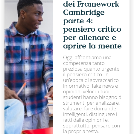
dei Framework
Cambridge
parte 4:
pensiero critico
per allenare e
aprire la mente
Oggi affrontiamo una
competenza tanto
preziosa quanto urgente:
il pensiero critico. In
un’epoca di sovraccarico
informativo, fake news e
opinioni veloci, i tuoi
studenti hanno bisogno di
strumenti per analizzare,
valutare, fare domande
intelligenti, distinguere i
fatti dalle opinioni e,
soprattutto, pensare con
la propria testa.