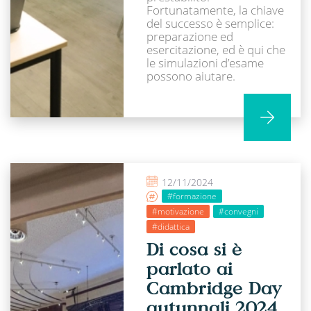
Fortunatamente, la chiave
del successo è semplice:
preparazione ed
esercitazione, ed è qui che
le simulazioni d’esame
possono aiutare.
12/11/2024
#formazione
#motivazione
#convegni
#didattica
Di cosa si è
parlato ai
Cambridge Day
autunnali 2024