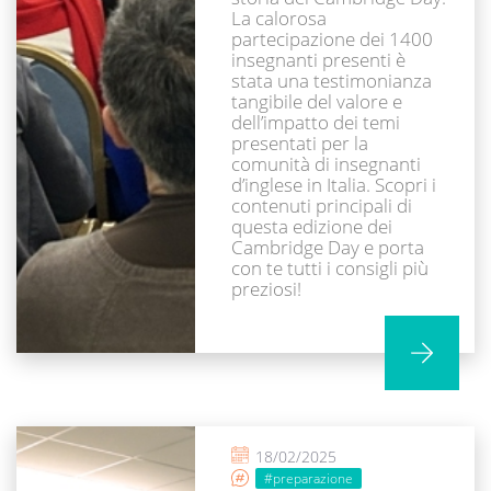
La calorosa
partecipazione dei 1400
insegnanti presenti è
stata una testimonianza
tangibile del valore e
dell’impatto dei temi
presentati per la
comunità di insegnanti
d’inglese in Italia. Scopri i
contenuti principali di
questa edizione dei
Cambridge Day e porta
con te tutti i consigli più
preziosi!
18/02/2025
#preparazione