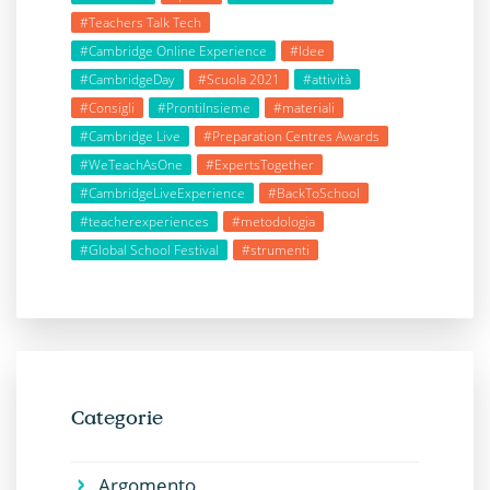
#Teachers Talk Tech
#Cambridge Online Experience
#Idee
#CambridgeDay
#Scuola 2021
#attività
#Consigli
#ProntiInsieme
#materiali
#Cambridge Live
#Preparation Centres Awards
#WeTeachAsOne
#ExpertsTogether
#CambridgeLiveExperience
#BackToSchool
#teacherexperiences
#metodologia
#Global School Festival
#strumenti
Categorie
Argomento