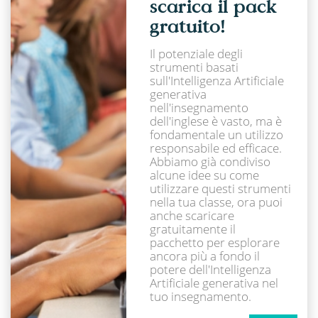
scarica il pack
gratuito!
Il potenziale degli
strumenti basati
sull'Intelligenza Artificiale
generativa
nell'insegnamento
dell'inglese è vasto, ma è
fondamentale un utilizzo
responsabile ed efficace.
Abbiamo già condiviso
alcune idee su come
utilizzare questi strumenti
nella tua classe, ora puoi
anche scaricare
gratuitamente il
pacchetto per esplorare
ancora più a fondo il
potere dell'Intelligenza
Artificiale generativa nel
tuo insegnamento.