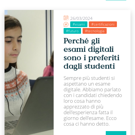
26/03/2024
#esami
#certificazioni
#futuro
#tecnologia
Perché gli
esami digitali
sono i preferiti
dagli studenti
Sempre più studenti si
aspettano un esame
digitale. Abbiamo parlato
con i candidati chiedendo
loro cosa hanno
apprezzato di più
dell’esperienza fatta il
giorno dell’esame. Ecco
cosa ci hanno detto.