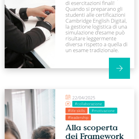
di esercitazioni finali!
Quando si preparano gli
studenti alle certificazioni
Cambridge English Digital,
la gestione logistica di una
simulazione d’esame può
risultare leggermente
diversa rispetto a quella di
un esame tradizionale.
22/04/2025
#collaborazione
#life skills
#motivazione
#leadership
Alla scoperta
dei Framework