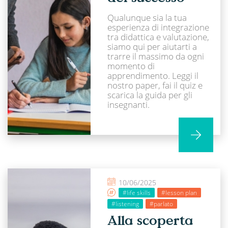
Qualunque sia la tua
esperienza di integrazione
tra didattica e valutazione,
siamo qui per aiutarti a
trarre il massimo da ogni
momento di
apprendimento. Leggi il
nostro paper, fai il quiz e
scarica la guida per gli
insegnanti.
10/06/2025
#life skills
#lesson plan
#listening
#parlato
Alla scoperta