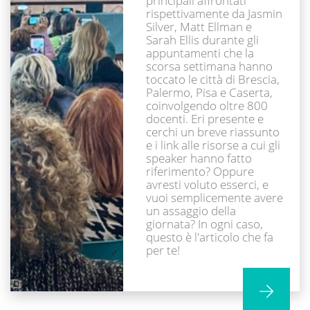
principali affrontati
rispettivamente da Jasmin
Silver, Matt Ellman e
Sarah Ellis durante gli
appuntamenti che la
scorsa settimana hanno
toccato le città di Brescia,
Palermo, Pisa e Caserta,
coinvolgendo oltre 800
docenti. Eri presente e
cerchi un breve riassunto
e i link alle risorse a cui gli
speaker hanno fatto
riferimento? Oppure
avresti voluto esserci, e
vuoi semplicemente avere
un assaggio della
giornata? In ogni caso,
questo è l'articolo che fa
per te!