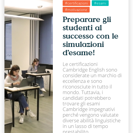
#certificazioni
#esami
#motivazione
Preparare gli
studenti al
successo con le
simulazioni
d’esame!
Le certificazioni
Cambridge English sono
considerate un marchio di
eccellenza e sono
riconosciute in tutto il
mondo. Tuttavia, i
candidati potrebbero
trovare gli esami
Cambridge impegnativi
perché vengono valutate
diverse abilità linguistiche
in un lasso di tempo
prestabilito.