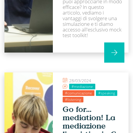
puoi approcciarle in modo
efficace? In questo
articolo, vediamo i
vantaggi di svolgere una
simulazione e ti diamo
accesso all'esclusivo mock
test toolkit!
28/03/2024
#mediazione
#comunicazione
#speaking
#listening
Go for…
mediation! La
mediazione