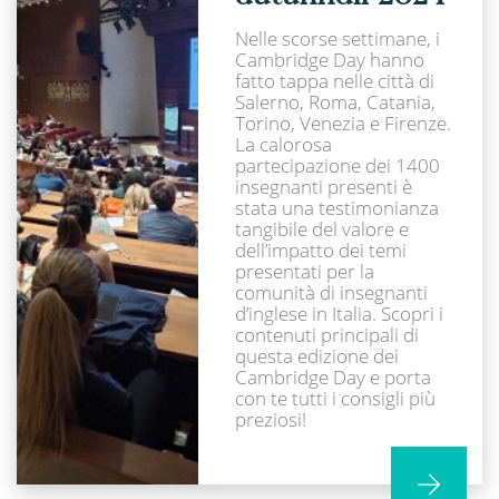
Nelle scorse settimane, i
Cambridge Day hanno
fatto tappa nelle città di
Salerno, Roma, Catania,
Torino, Venezia e Firenze.
La calorosa
partecipazione dei 1400
insegnanti presenti è
stata una testimonianza
tangibile del valore e
dell’impatto dei temi
presentati per la
comunità di insegnanti
d’inglese in Italia. Scopri i
contenuti principali di
questa edizione dei
Cambridge Day e porta
con te tutti i consigli più
preziosi!