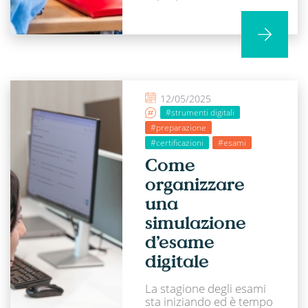
12/05/2025
#strumenti digitali
#preparazione
#certificazioni
#esami
Come
organizzare
una
simulazione
d’esame
digitale
La stagione degli esami
sta iniziando ed è tempo