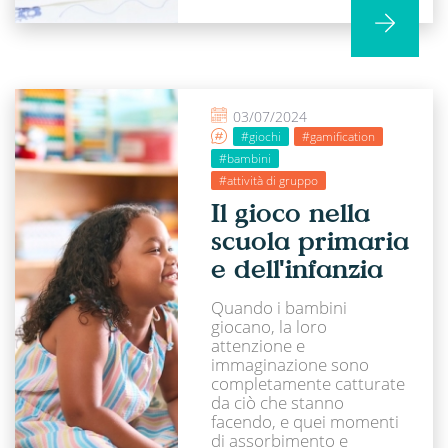
03/07/2024
#giochi
#gamification
#bambini
#attività di gruppo
Il gioco nella
scuola primaria
e dell'infanzia
Quando i bambini
giocano, la loro
attenzione e
immaginazione sono
completamente catturate
da ciò che stanno
facendo, e quei momenti
di assorbimento e