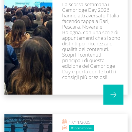
La scorsa settimana i
Cambridge Day 2026
hanno attraversato l’Italia
facendo tappa a Bari,
Pescara, Novara e
Bologna, con una serie di
appuntamenti che si sono
distinti per ricchezza e
qualità dei contenuti.
Scopri i contenuti
principali di questa
edizione dei Cambridge
Day e porta con te tutti i
consigli più preziosi!
17/11/2025
#formazione