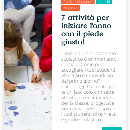
#attività di gruppo
#giochi
#ripasso
7 attività per
iniziare l'anno
con il piede
giusto!
L'inizio di un nuovo anno
scolastico è un momento
cruciale. Come puoi
accogliere i tuoi studenti
al meglio e motivarli sin
dal primo giorno?
Cambridge ha creato per
te un fascicolo con sette
attività di riscaldamento
per la classe, progettate
per coinvolgere e ispirare
i tuoi studenti di ogni età
e grado scolastico.