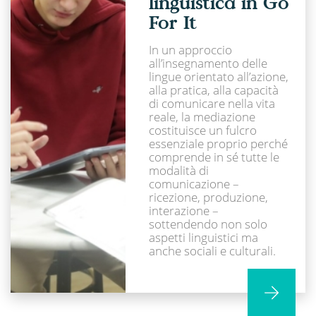
linguistica in Go
For It
In un approccio
all’insegnamento delle
lingue orientato all’azione,
alla pratica, alla capacità
di comunicare nella vita
reale, la mediazione
costituisce un fulcro
essenziale proprio perché
comprende in sé tutte le
modalità di
comunicazione –
ricezione, produzione,
interazione –
sottendendo non solo
aspetti linguistici ma
anche sociali e culturali.