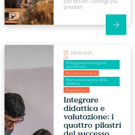
con te tutti i consigli più
preziosi!
28/08/2025
#integrated learning and
assessment
#scuola innovativa
#personalizzazione della
didattica
#valutazione
Integrare
didattica e
valutazione: i
quattro pilastri
del successo