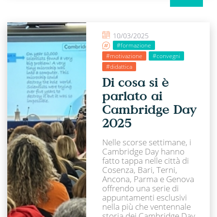
10/03/2025
#formazione
#motivazione
#convegni
#didattica
Di cosa si è
parlato ai
Cambridge Day
2025
Nelle scorse settimane, i
Cambridge Day hanno
fatto tappa nelle città di
Cosenza, Bari, Terni,
Ancona, Parma e Genova
offrendo una serie di
appuntamenti esclusivi
nella più che ventennale
storia dei Cambridge Day.