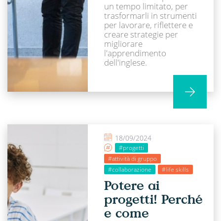
un tempo limitato, per
trasformarli in strumenti
per lavorare, riflettere e
creare strategie per
migliorare
l'apprendimento
dell'inglese.
18/09/2024
#progetti
#attività di gruppo
#collaborazione
#life skills
Potere ai
progetti! Perché
e come