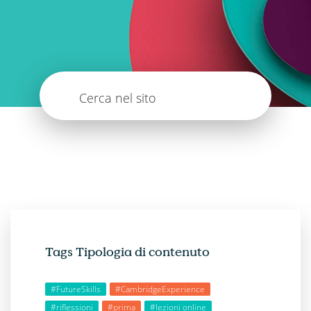
Cerca nel sito
Tags Tipologia di contenuto
#FutureSkills
#CambridgeExperience
#riflessioni
#prima
#lezioni online