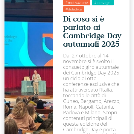
#motivazione
#convegni
#didattica
Di cosa si è
parlato ai
Cambridge Day
autunnali 2025
Dal 27 ottobre al 14
novembre si è svolto il
consueto giro autunnale
dei Cambridge Day 2025:
un ciclo di otto
conferenze esclusive che
ha attraversato l’Italia,
toccando le città di
Cuneo, Bergamo, Arezzo,
Roma, Napoli, Catania,
Padova e Milano. Scopri i
contenuti principali di
questa edizione dei
Cambridge Day e porta