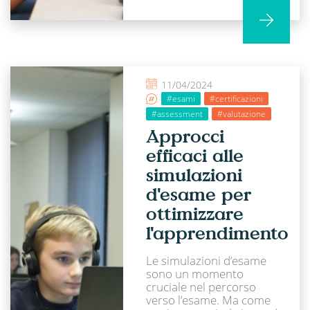
11/04/2024
#esami
#certificazioni
#assessment
#valutazione
Approcci
efficaci alle
simulazioni
d'esame per
ottimizzare
l'apprendimento
Le simulazioni d’esame
sono un momento
cruciale nel percorso
verso l’esame. Ma come