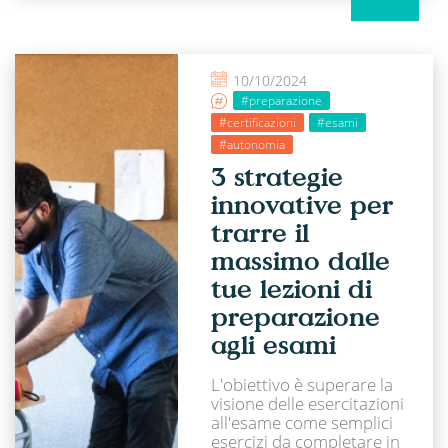
10/10/2024
#preparazione
#certificazioni
#esami
#autonomia
3 strategie
innovative per
trarre il
massimo dalle
tue lezioni di
preparazione
agli esami
L'obiettivo è superare la
visione delle esercitazioni
all'esame come semplici
esercizi da completare in