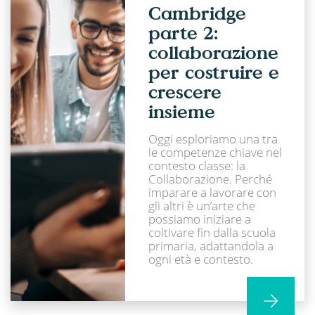
Cambridge
parte 2:
collaborazione
per costruire e
crescere
insieme
Oggi esploriamo una tra
le competenze chiave nel
contesto classe: la
Collaborazione. Perché
imparare a lavorare con
gli altri è un’arte che
possiamo iniziare a
coltivare fin dalla scuola
primaria, adattandola a
ogni età e contesto.