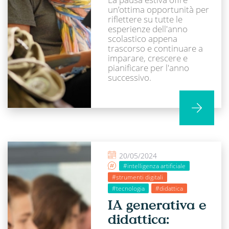
un’ottima opportunità per
riflettere su tutte le
esperienze dell'anno
scolastico appena
trascorso e continuare a
imparare, crescere e
pianificare per l'anno
successivo.
20/05/2024
#intelligenza artificiale
#strumenti digitali
#tecnologia
#didattica
IA generativa e
didattica: