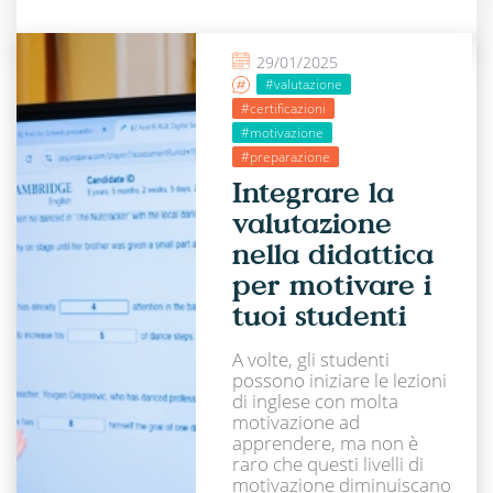
29/01/2025
#valutazione
#certificazioni
#motivazione
#preparazione
Integrare la
valutazione
nella didattica
per motivare i
tuoi studenti
A volte, gli studenti
possono iniziare le lezioni
di inglese con molta
motivazione ad
apprendere, ma non è
raro che questi livelli di
motivazione diminuiscano