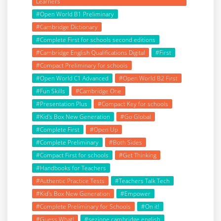
Learners
#Open World B1 Preliminary
#Cambridge Dictionary
#Complete First for schools second editions
#Cambridge English Qualifications Digital
#First
#Compact Preliminary for schools
#Open World C1 Advanced
#Open World B2 First
#Fun Skills
#Cambridge One
#Presentation Plus
#Compact Key for schools
#Kid's Box New Generation
#Go Global
#Complete First
#Open Up
#Complete Preliminary
#Both Sides
#Compact First for schools
#Get Thinking
#Handbooks for Teachers
#Authentic Practice Tests
#Teachers Talk Tech
#Kid's Box New Generation
#Empower
#Complete Preliminary for Schools
#On it!
#Guess What!
#sezione cambridge english