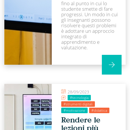
fino al punto in cui lo
studente smette di fare
progressi. Un modo in cui
gli insegnanti possono
risolvere questi problemi
è adottare un approccio
integrato di
apprendimento e
valutazione.
28/09/2023
#tecnologia
#strumenti digitali
#motivazione
#didattica
Rendere le
lezioni più