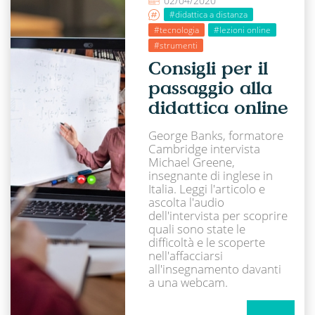
02/04/2020
#didattica a distanza
#tecnologia
#lezioni online
#strumenti
Consigli per il
passaggio alla
didattica online
George Banks, formatore
Cambridge intervista
Michael Greene,
insegnante di inglese in
Italia. Leggi l'articolo e
ascolta l'audio
dell'intervista per scoprire
quali sono state le
difficoltà e le scoperte
nell'affacciarsi
all'insegnamento davanti
a una webcam.