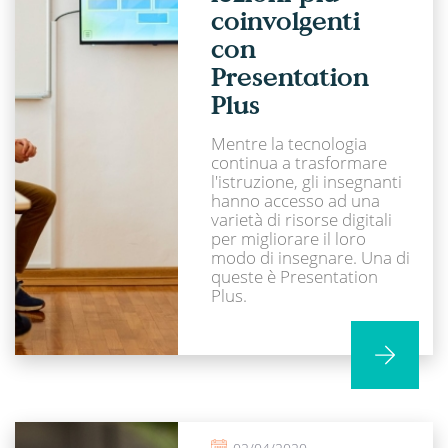
coinvolgenti
con
Presentation
Plus
Mentre la tecnologia
continua a trasformare
l'istruzione, gli insegnanti
hanno accesso ad una
varietà di risorse digitali
per migliorare il loro
modo di insegnare. Una di
queste è Presentation
Plus.