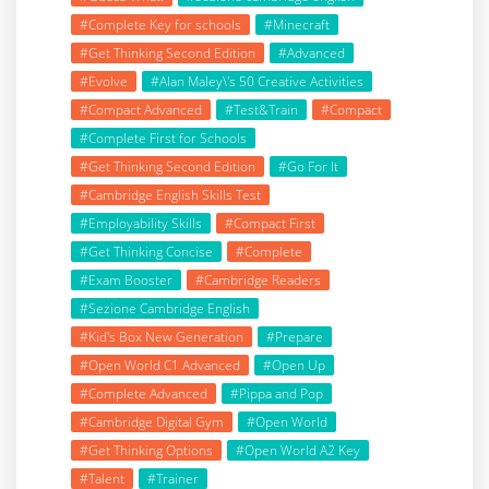
#Complete Key for schools
#Minecraft
#Get Thinking Second Edition
#Advanced
#Evolve
#Alan Maley\'s 50 Creative Activities
#Compact Advanced
#Test&Train
#Compact
#Complete First for Schools
#Get Thinking Second Edition
#Go For It
#Cambridge English Skills Test
#Employability Skills
#Compact First
#Get Thinking Concise
#Complete
#Exam Booster
#Cambridge Readers
#Sezione Cambridge English
#Kid's Box New Generation
#Prepare
#Open World C1 Advanced
#Open Up
#Complete Advanced
#Pippa and Pop
#Cambridge Digital Gym
#Open World
#Get Thinking Options
#Open World A2 Key
#Talent
#Trainer