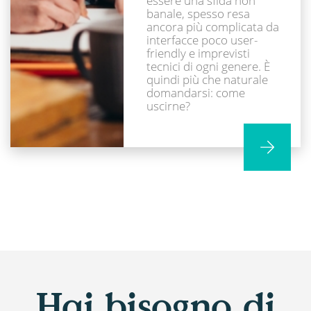
essere una sfida non
banale, spesso resa
ancora più complicata da
interfacce poco user-
friendly e imprevisti
tecnici di ogni genere. È
quindi più che naturale
domandarsi: come
uscirne?
Hai bisogno di