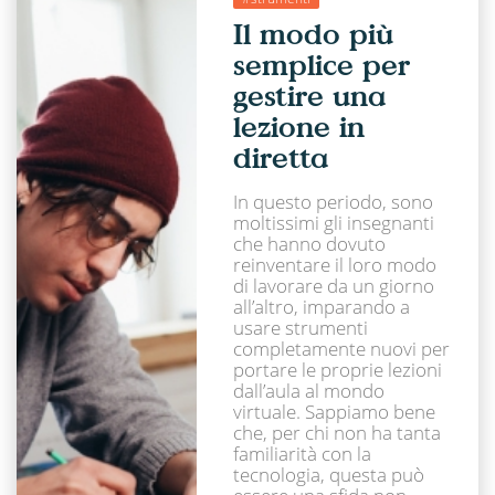
Il modo più
semplice per
gestire una
lezione in
diretta
In questo periodo, sono
moltissimi gli insegnanti
che hanno dovuto
reinventare il loro modo
di lavorare da un giorno
all’altro, imparando a
usare strumenti
completamente nuovi per
portare le proprie lezioni
dall’aula al mondo
virtuale. Sappiamo bene
che, per chi non ha tanta
familiarità con la
tecnologia, questa può