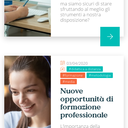
ma siamo sicuri di stare
sfruttando al meglio gli
strumenti a nostra
disposizione?
03/04/2020
#didattica a distanza
#formazione
#metodologia
#media
Nuove
opportunità di
formazione
professionale
L’importanza della