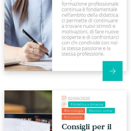
formazione professionale
continua è fondamentale
nell’ambito della didattica:
ci permette di continuare
a trovare nuovi stimoli e
motivazioni, di fare nuove
scoperte e di confrontarci
con chi condivide con noi
la stessa passione e la
stessa professione.
02/04/2020
#didattica a distanza
#tecnologia
#lezioni online
#strumenti
Consigli per il