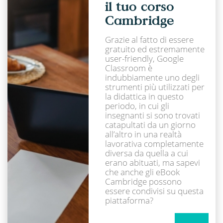
il tuo corso
Cambridge
Grazie al fatto di essere
gratuito ed estremamente
user-friendly, Google
Classroom è
indubbiamente uno degli
strumenti più utilizzati per
la didattica in questo
periodo, in cui gli
insegnanti si sono trovati
catapultati da un giorno
all’altro in una realtà
lavorativa completamente
diversa da quella a cui
erano abituati, ma sapevi
che anche gli eBook
Cambridge possono
essere condivisi su questa
piattaforma?