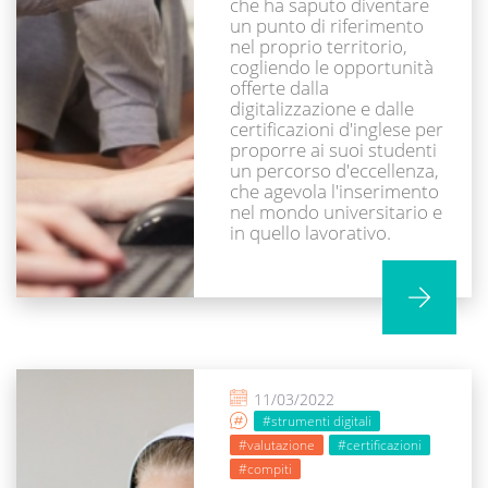
che ha saputo diventare
un punto di riferimento
nel proprio territorio,
cogliendo le opportunità
offerte dalla
digitalizzazione e dalle
certificazioni d'inglese per
proporre ai suoi studenti
un percorso d'eccellenza,
che agevola l'inserimento
nel mondo universitario e
in quello lavorativo.
11/03/2022
#strumenti digitali
#valutazione
#certificazioni
#compiti