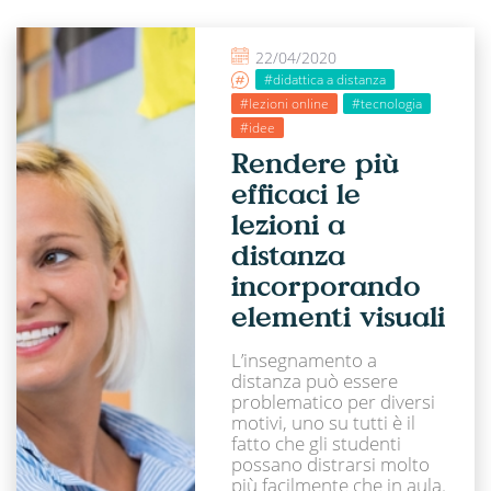
22/04/2020
#didattica a distanza
#lezioni online
#tecnologia
#idee
Rendere più
efficaci le
lezioni a
distanza
incorporando
elementi visuali
L’insegnamento a
distanza può essere
problematico per diversi
motivi, uno su tutti è il
fatto che gli studenti
possano distrarsi molto
più facilmente che in aula.