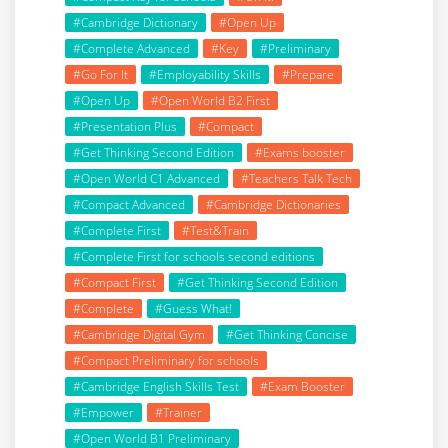
#Cambridge Dictionary
#Open Up
#Complete Advanced
#Key
#Preliminary
#Go For It
#Employability Skills
#Prepare
#Open Up
#Open World B2 First
#Presentation Plus
#Compact
#Get Thinking Second Edition
#Exams booster
#Open World C1 Advanced
#Teachers Talk Tech
#Compact Advanced
#Cambridge Dictionaries
#Complete First
#Test&Train
#Complete First for schools second editions
#Compact First
#Get Thinking Second Edition
#Complete
#Guess What!
#Cambridge Digital Gym
#Get Thinking Concise
#Compact Preliminary for schools
#Cambridge English Skills Test
#Exam Booster
#Empower
#Trainer
#Open World B1 Preliminary