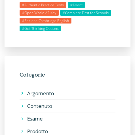
#Authentic Practice Tests
#Talent
#Open World A2 Key
#Complete First for Schools
#Sezione Cambridge English
#Get Thinking Options
Categorie
Argomento
Contenuto
Esame
Prodotto