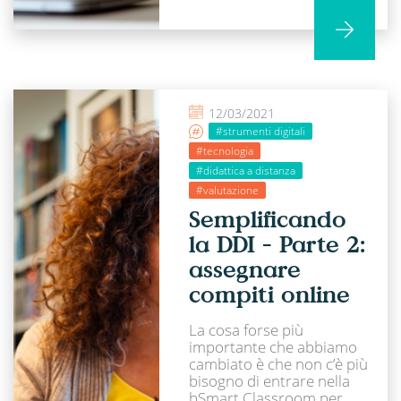
12/03/2021
#strumenti digitali
#tecnologia
#didattica a distanza
#valutazione
Semplificando
la DDI - Parte 2:
assegnare
compiti online
La cosa forse più
importante che abbiamo
cambiato è che non c’è più
bisogno di entrare nella
bSmart Classroom per