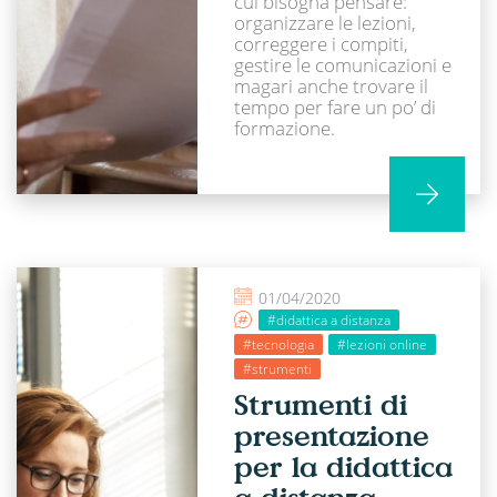
cui bisogna pensare:
organizzare le lezioni,
correggere i compiti,
gestire le comunicazioni e
magari anche trovare il
tempo per fare un po’ di
formazione.
01/04/2020
#didattica a distanza
#tecnologia
#lezioni online
#strumenti
Strumenti di
presentazione
per la didattica
a distanza