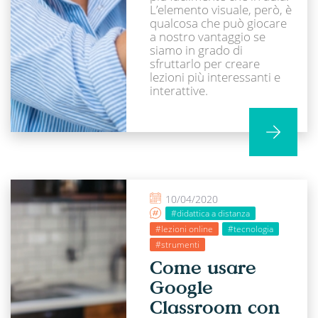
L’elemento visuale, però, è
qualcosa che può giocare
a nostro vantaggio se
siamo in grado di
sfruttarlo per creare
lezioni più interessanti e
interattive.
10/04/2020
#didattica a distanza
#lezioni online
#tecnologia
#strumenti
Come usare
Google
Classroom con