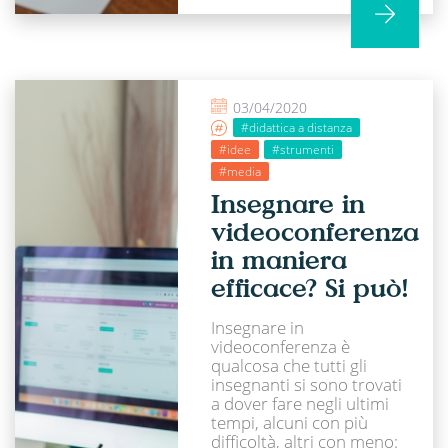
03/04/2020
#didattica a distanza
#idee
#strumenti
#media
Insegnare in
videoconferenza
in maniera
efficace? Si può!
Insegnare in
videoconferenza è
qualcosa che tutti gli
insegnanti si sono trovati
a dover fare negli ultimi
tempi, alcuni con più
difficoltà, altri con meno: