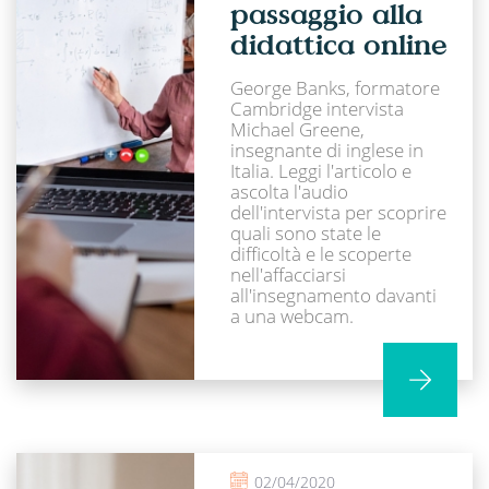
passaggio alla
didattica online
George Banks, formatore
Cambridge intervista
Michael Greene,
insegnante di inglese in
Italia. Leggi l'articolo e
ascolta l'audio
dell'intervista per scoprire
quali sono state le
difficoltà e le scoperte
nell'affacciarsi
all'insegnamento davanti
a una webcam.
02/04/2020