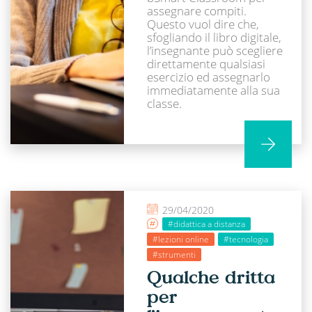
assegnare compiti.
Questo vuol dire che,
sfogliando il libro digitale,
l’insegnante può scegliere
direttamente qualsiasi
esercizio ed assegnarlo
immediatamente alla sua
classe.
29/04/2020
#didattica a distanza
#lezioni online
#tecnologia
#strumenti
Qualche dritta
per