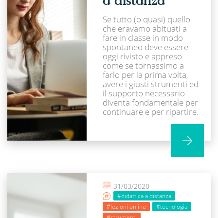
Se tutto (o quasi) quello
che eravamo abituati a
fare in classe in modo
spontaneo deve essere
oggi rivisto e appreso
come se tornassimo a
farlo per la prima volta,
avere i giusti strumenti ed
il supporto necessario
diventa fondamentale per
continuare e per ripartire.
31/03/2020
#didattica a distanza
#lezioni online
#tecnologia
#strumenti