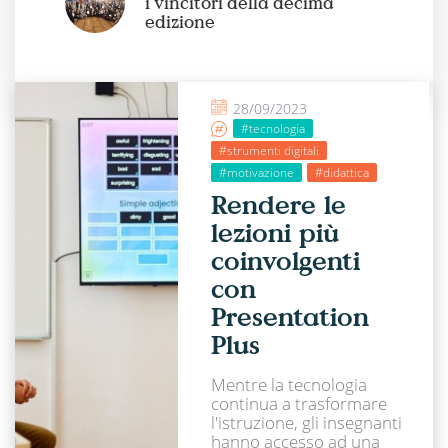
i vincitori della decima
edizione
28/09/2023
#tecnologia
#strumenti digitali
#motivazione
#didattica
Rendere le
lezioni più
coinvolgenti
con
Presentation
Plus
Mentre la tecnologia
continua a trasformare
l'istruzione, gli insegnanti
hanno accesso ad una