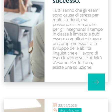
successo.
Tutti sanno che gli esami
sono causa di stress per
molti studenti, ma
possono esserlo anche
per gli insegnanti! Il tempo
in classe è limitato e può
essere complicato trovare
un compromesso fra lo
sviluppo delle abilità
linguistiche e il lavoro di
esercitazione sulle attività
d’esame. Per fortuna,
esiste una soluzione.
22/02/2023
#certificazioni