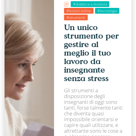
#didattica a distanza
#lezioni online
#tecnologia
#strumenti
Un unico
strumento per
gestire al
meglio il tuo
lavoro da
insegnante
senza stress
Gli strumenti a
disposizione degli
insegnanti di oggi sono
tanti, forse talmente tanti
che diventa quasi
impossibile orientarsi e
capire quali utilizzare, e
altrettante sono le cose a