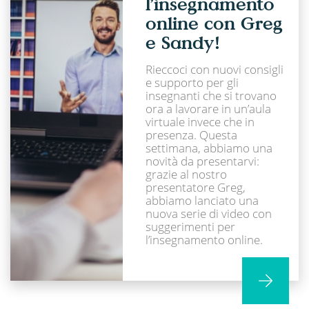
l’insegnamento
online con Greg
e Sandy!
Rieccoci con nuovi consigli
e supporto per gli
insegnanti che si trovano
ora a lavorare in un’aula
virtuale invece che in
presenza. Questa
settimana, abbiamo una
novità da presentarvi:
grazie al nostro
presentatore Greg,
abbiamo lanciato una
nuova serie di video con
suggerimenti per
l’insegnamento online.