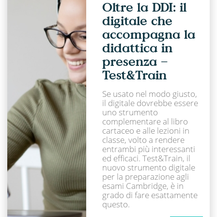
Oltre la DDI: il
digitale che
accompagna la
didattica in
presenza –
Test&Train
Se usato nel modo giusto,
il digitale dovrebbe essere
uno strumento
complementare al libro
cartaceo e alle lezioni in
classe, volto a rendere
entrambi più interessanti
ed efficaci. Test&Train, il
nuovo strumento digitale
per la preparazione agli
esami Cambridge, è in
grado di fare esattamente
questo.