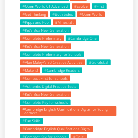
#Open World C1 Advanced
#Evolve
#First
#Get Thinking
#Both Sides
#Open World
#Pippa and Pop
#Minecraft
#Kid's Box New Generation
#Complete Preliminary
#Cambridge One
#Kid's Box New Generation
#Complete Preliminary for Schools
#Alan Maley\'s 50 Creative Activities
#Go Global
#Make it!
#Cambridge Readers
#Compact First for schools
#Authentic Digital Practice Tests
#Kid's Box New Generation
#Complete Key for schools
#Cambridge English Qualifications Digital for Young
Learners
#Fun Skills
#Cambridge English Qualifications Digital
#Compact Key for schools
#On it!