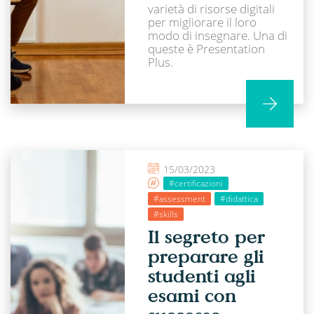
varietà di risorse digitali
per migliorare il loro
modo di insegnare. Una di
queste è Presentation
Plus.
15/03/2023
#certificazioni
#assessment
#didattica
#skills
Il segreto per
preparare gli
studenti agli
esami con