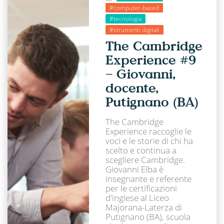
#computer-based
#tecnologia
#strumenti digitali
The Cambridge
Experience #9
– Giovanni,
docente,
Putignano (BA)
The Cambridge
Experience raccoglie le
voci e le storie di chi ha
scelto e continua a
scegliere Cambridge.
Giovanni Elba è
insegnante e referente
per le certificazioni
d'inglese al Liceo
Majorana-Laterza di
Putignano (BA), scuola