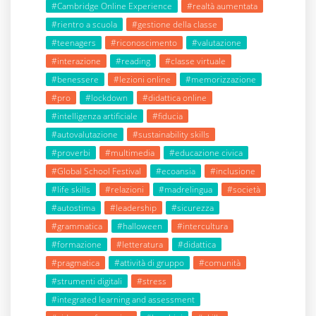
#Cambridge Online Experience
#realtà aumentata
#rientro a scuola
#gestione della classe
#teenagers
#riconoscimento
#valutazione
#interazione
#reading
#classe virtuale
#benessere
#lezioni online
#memorizzazione
#pro
#lockdown
#didattica online
#intelligenza artificiale
#fiducia
#autovalutazione
#sustainability skills
#proverbi
#multimedia
#educazione civica
#Global School Festival
#ecoansia
#inclusione
#life skills
#relazioni
#madrelingua
#società
#autostima
#leadership
#sicurezza
#grammatica
#halloween
#intercultura
#formazione
#letteratura
#didattica
#pragmatica
#attività di gruppo
#comunità
#strumenti digitali
#stress
#integrated learning and assessment