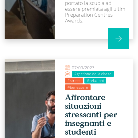
portato la scuola ad
essere premiata agli ultimi
Preparation Centres
Awards.
07/09/2023
#gestione della classe
#stress
#relazioni
#benessere
Affrontare
situazioni
stressanti per
insegnanti e
studenti