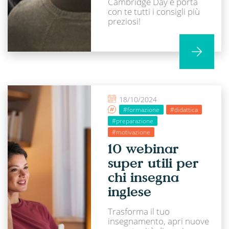
Cambridge Day e porta
con te tutti i consigli più
preziosi!
18/10/2024
#formazione
#didattica
#preparazione
#motivazione
10 webinar
super utili per
chi insegna
inglese
Trasforma il tuo
insegnamento, apri nuove