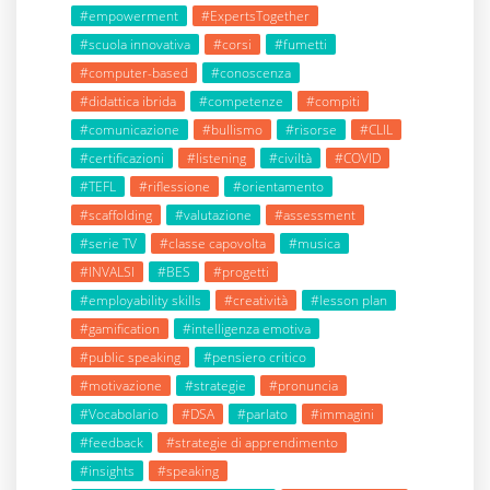
#empowerment
#ExpertsTogether
#scuola innovativa
#corsi
#fumetti
#computer-based
#conoscenza
#didattica ibrida
#competenze
#compiti
#comunicazione
#bullismo
#risorse
#CLIL
#certificazioni
#listening
#civiltà
#COVID
#TEFL
#riflessione
#orientamento
#scaffolding
#valutazione
#assessment
#serie TV
#classe capovolta
#musica
#INVALSI
#BES
#progetti
#employability skills
#creatività
#lesson plan
#gamification
#intelligenza emotiva
#public speaking
#pensiero critico
#motivazione
#strategie
#pronuncia
#Vocabolario
#DSA
#parlato
#immagini
#feedback
#strategie di apprendimento
#insights
#speaking