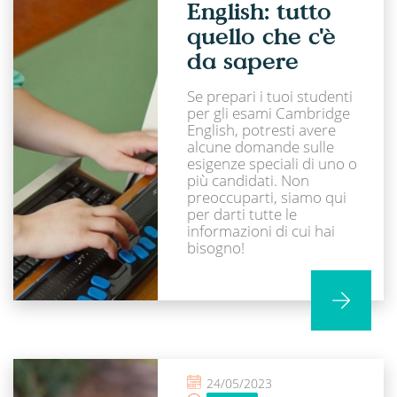
English: tutto
quello che c'è
da sapere
Se prepari i tuoi studenti
per gli esami Cambridge
English, potresti avere
alcune domande sulle
esigenze speciali di uno o
più candidati. Non
preoccuparti, siamo qui
per darti tutte le
informazioni di cui hai
bisogno!
24/05/2023