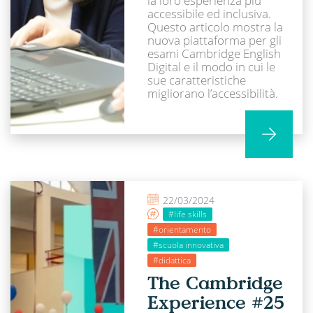
la loro esperienza più
accessibile ed inclusiva.
Questo articolo mostra la
nuova piattaforma per gli
esami Cambridge English
Digital e il modo in cui le
sue caratteristiche
migliorano l’accessibilità.
22/03/2024
#life skills
#orientamento
#scuola innovativa
#didattica
The Cambridge
Experience #25