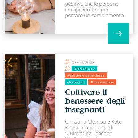
positive che le persone
intraprendono per
portare un cambiamento.
03/08/2023
#benessere
#gestione della classe
#relazioni
#motivazione
Coltivare il
benessere degli
insegnanti
Christina Gkonou e Kate
Brierton, coautrici di
“Cultivating Teacher