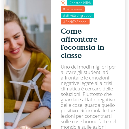
#sostenibilità
#benessere
#attività di gruppo
#BackToSchool
Come
affrontare
l’ecoansia in
classe
Uno dei modi migliori per
aiutare gli studenti ad
affrontare le emozioni
negative legate alla crisi
climatica è cercare delle
soluzioni. Piuttosto che
guardare al lato negativo
delle cose, guarda quello
positivo. Riformula le tue
lezioni per concentrarti
sulle cose buone fatte nel
mondo e sulle azioni