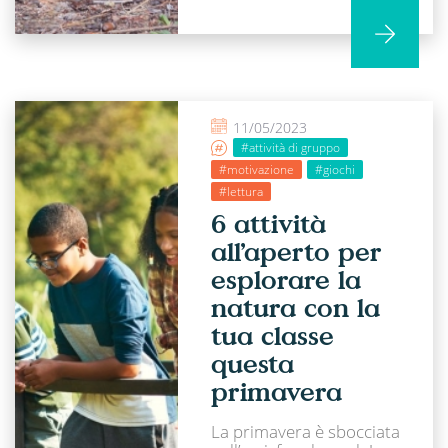
11/05/2023
#attività di gruppo
#motivazione
#giochi
#lettura
6 attività
all’aperto per
esplorare la
natura con la
tua classe
questa
primavera
La primavera è sbocciata