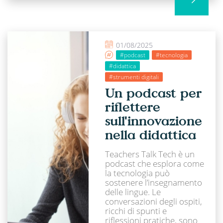
01/08/2025
#podcast
#tecnologia
#didattica
#strumenti digitali
Un podcast per
riflettere
sull'innovazione
nella didattica
Teachers Talk Tech è un
podcast che esplora come
la tecnologia può
sostenere l’insegnamento
delle lingue. Le
conversazioni degli ospiti,
ricchi di spunti e
riflessioni pratiche, sono