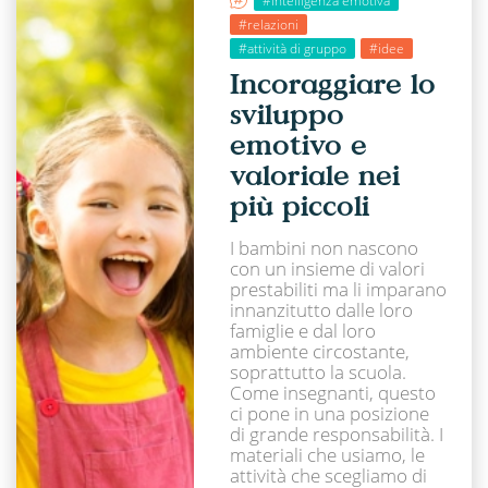
#intelligenza emotiva
#relazioni
#attività di gruppo
#idee
Incoraggiare lo
sviluppo
emotivo e
valoriale nei
più piccoli
I bambini non nascono
con un insieme di valori
prestabiliti ma li imparano
innanzitutto dalle loro
famiglie e dal loro
ambiente circostante,
soprattutto la scuola.
Come insegnanti, questo
ci pone in una posizione
di grande responsabilità. I
materiali che usiamo, le
attività che scegliamo di