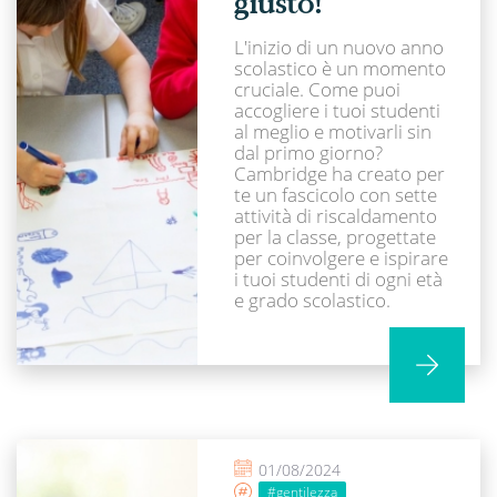
giusto!
L'inizio di un nuovo anno
scolastico è un momento
cruciale. Come puoi
accogliere i tuoi studenti
al meglio e motivarli sin
dal primo giorno?
Cambridge ha creato per
te un fascicolo con sette
attività di riscaldamento
per la classe, progettate
per coinvolgere e ispirare
i tuoi studenti di ogni età
e grado scolastico.
01/08/2024
#gentilezza