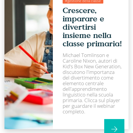
#gestione della classe
Crescere,
imparare e
divertirsi
insieme nella
classe primaria!
Michael Tomlinson e
Caroline Nixon, autori di
Kid's Box New Generation,
discutono l'importanza
del divertimento come
elemento centrale
dell'apprendimento
linguistico nella scuola
primaria. Clicca sul player
per guardare il webinar
completo.