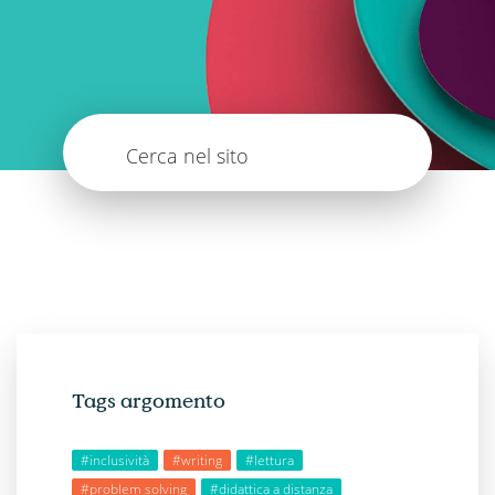
Cerca nel sito
Tags argomento
#inclusività
#writing
#lettura
#problem solving
#didattica a distanza