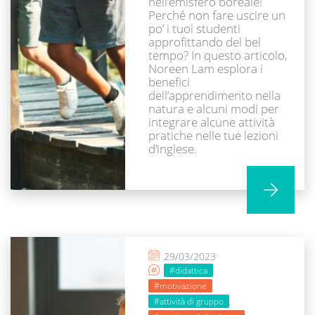
nell’emisfero boreale!
Perché non fare uscire un
po’ i tuoi studenti
approfittando del bel
tempo? In questo articolo,
Noreen Lam esplora i
benefici
dell’apprendimento nella
natura e alcuni modi per
integrare alcune attività
pratiche nelle tue lezioni
d’inglese.
29/03/2023
#didattica
#motivazione
#attività di gruppo