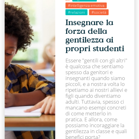
#intelligenza emotiva
#relazioni
#società
Insegnare la
forza della
gentilezza ai
propri studenti
Essere "gentili con gli altri"
è qualcosa che sentiamo
spesso da genitori e
insegnanti quando siamo
piccoli, e a nostra volta lo
ripetiamo ai nostri allievi e
figli quando diventiamo
adulti. Tuttavia, spesso ci
mancano esempi concreti
di come metterlo in
pratica. E allora, come
possiamo incoraggiare la
gentilezza in classe e quali
benefici porta?