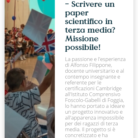
− Scrivere un
paper
scientifico in
terza media?
Missione
possibile!
La passione e l'esperienza
di Alfonso Filippone,
docente universitario e al
contempo insegnante e
referente per le
certificazioni Cambridge
all'Istituto Comprensivo
Foscolo-Gabelli di Foggia,
lo hanno portato a ideare
un progetto innovativo e
all'apparenza impossibile
per dei ragazzi di terza
media. Il progetto si è
concretizzato e ha