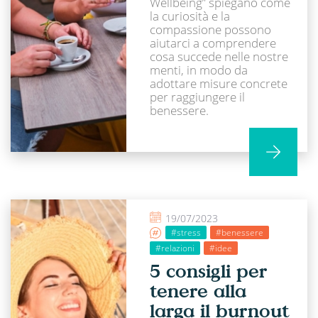
Wellbeing” spiegano come
la curiosità e la
compassione possono
aiutarci a comprendere
cosa succede nelle nostre
menti, in modo da
adottare misure concrete
per raggiungere il
benessere.
19/07/2023
#stress
#benessere
#relazioni
#idee
5 consigli per
tenere alla
larga il burnout