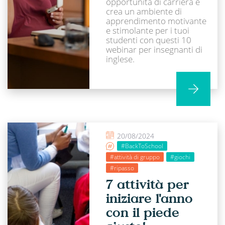
opportunità di carriera e
crea un ambiente di
apprendimento motivante
e stimolante per i tuoi
studenti con questi 10
webinar per insegnanti di
inglese.
20/08/2024
#BackToSchool
#attività di gruppo
#giochi
#ripasso
7 attività per
iniziare l'anno
con il piede