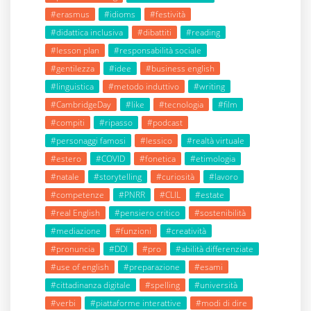
#erasmus
#idioms
#festività
#didattica inclusiva
#dibattiti
#reading
#lesson plan
#responsabilità sociale
#gentilezza
#idee
#business english
#linguistica
#metodo induttivo
#writing
#CambridgeDay
#like
#tecnologia
#film
#compiti
#ripasso
#podcast
#personaggi famosi
#lessico
#realtà virtuale
#estero
#COVID
#fonetica
#etimologia
#natale
#storytelling
#curiosità
#lavoro
#competenze
#PNRR
#CLIL
#estate
#real English
#pensiero critico
#sostenibilità
#mediazione
#funzioni
#creatività
#pronuncia
#DDI
#pro
#abilità differenziate
#use of english
#preparazione
#esami
#cittadinanza digitale
#spelling
#università
#verbi
#piattaforme interattive
#modi di dire