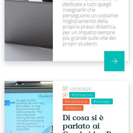
dedicate a tutti quegli
insegnanti che
perseguono un costante
miglioramento della
propria prassi didattica,
per un impatto sempre
più grande sulle vite dei
propri studenti.
10/03/2025
#formazione
#motivazione
#convegni
#didattica
Di cosa si è
parlato ai