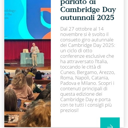
parlato ai
Cambridge Day
autunnali 2025
Dal 27 ottobre al 14
novembre si è svolto il
consueto giro autunnale
dei Cambridge Day 2025:
un ciclo di otto
conferenze esclusive che
ha attraversato l’Italia,
toccando le città di
Cuneo, Bergamo, Arezzo,
Roma, Napoli, Catania,
Padova e Milano. Scopri i
contenuti principali di
questa edizione dei
Cambridge Day e porta
con te tutti i consigli più
preziosi!