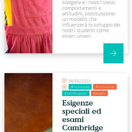
svolgere e i nostri stessi
comportamenti e
attitudini, costituiscono
un modello che
influenzerà lo sviluppo dei
nostri studenti come
esseri umani.
06/06/2023
#inclusività
#inclusione
#certificazioni
#esami
Esigenze
speciali ed
esami
Cambridge