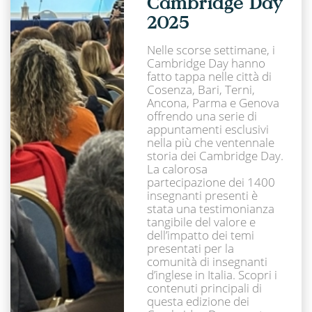
Cambridge Day
2025
Nelle scorse settimane, i
Cambridge Day hanno
fatto tappa nelle città di
Cosenza, Bari, Terni,
Ancona, Parma e Genova
offrendo una serie di
appuntamenti esclusivi
nella più che ventennale
storia dei Cambridge Day.
La calorosa
partecipazione dei 1400
insegnanti presenti è
stata una testimonianza
tangibile del valore e
dell’impatto dei temi
presentati per la
comunità di insegnanti
d’inglese in Italia. Scopri i
contenuti principali di
questa edizione dei