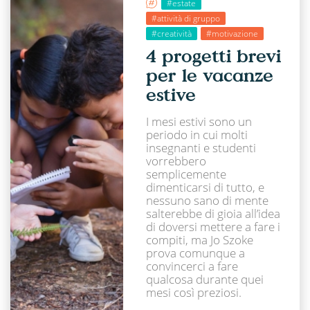
#estate
#attività di gruppo
#creatività
#motivazione
4 progetti brevi
per le vacanze
estive
I mesi estivi sono un
periodo in cui molti
insegnanti e studenti
vorrebbero
semplicemente
dimenticarsi di tutto, e
nessuno sano di mente
salterebbe di gioia all’idea
di doversi mettere a fare i
compiti, ma Jo Szoke
prova comunque a
convincerci a fare
qualcosa durante quei
mesi così preziosi.