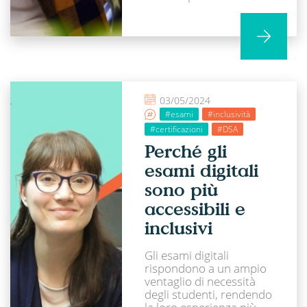
03/05/2024
#esami
#inclusività
#certificazioni
#DSA
Perché gli
esami digitali
sono più
accessibili e
inclusivi
Gli esami digitali
rispondono a un ampio
ventaglio di necessità
degli studenti, rendendo