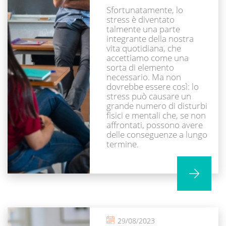
Sfortunatamente, lo
stress è diventato
talmente una parte
integrante della nostra
vita quotidiana, che
accettiamo come una
sorta di elemento
necessario. Ma non
dovrebbe essere così: lo
stress può causare un
grande numero di disturbi
fisici e mentali che, se non
affrontati, possono avere
delle conseguenze a lungo
termine.
29/08/2023