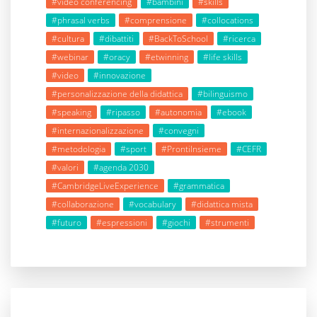
#video conferencing
#bambini
#skills
#phrasal verbs
#comprensione
#collocations
#cultura
#dibattiti
#BackToSchool
#ricerca
#webinar
#oracy
#etwinning
#life skills
#video
#innovazione
#personalizzazione della didattica
#bilinguismo
#speaking
#ripasso
#autonomia
#ebook
#internazionalizzazione
#convegni
#metodologia
#sport
#ProntiInsieme
#CEFR
#valori
#agenda 2030
#CambridgeLiveExperience
#grammatica
#collaborazione
#vocabulary
#didattica mista
#futuro
#espressioni
#giochi
#strumenti